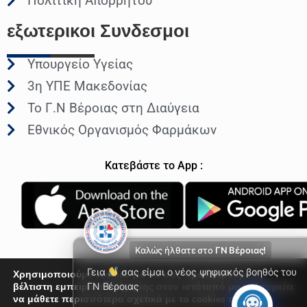
Πολιτική Απορρήτου
εξωτερικοι
Συνδεσμοι
Υπουργείο Υγείας
3η ΥΠΕ Μακεδονίας
Το Γ.Ν Βέροιας στη Διαύγεια
Εθνικός Οργανισμός Φαρμάκων
Κατεβάστε το App :
Καλώς ήλθατε στο
ΓΝ Βέροιας!
Γεια
σας είμαι ο νέος ψηφιακός βοηθός του
Χρησιμοποιούμε cookies για να σας προσφέρουμε τη
βέλτιστη εμπειρία πλοήγησης στον ιστότοπό μας. Μπορείτε
ΓΝ Βέροιας
να μάθετε περισσότερα σχετικά με τα cookies που