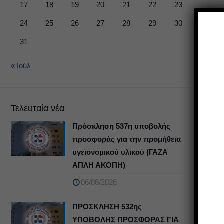
17
18
19
20
21
22
23
24
25
26
27
28
29
30
31
« Ιούλ
Τελευταία νέα
Πρόσκληση 537η υποβολής
προσφοράς για την προμήθεια
υγειονομικού υλικού (ΓΑΖΑ
ΑΠΛΗ ΑΚΟΠΗ)
06/08/2026
ΠΡΟΣΚΛΗΣΗ 532ης
ΥΠΟΒΟΛΗΣ ΠΡΟΣΦΟΡΑΣ ΓΙΑ