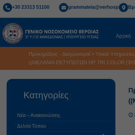
+30 23313 51100
grammateia@verhospi.gr
Βρ
Αρχική
Προκηρύξεις - Διαγωνισμοί
Υλικά-Υπηρεσίες
>
((ΜΕΛΑΝΙΑ ΕΚΤΥΠΩΤΩΝ HP TRI COLOR (3Y
Π
Κατηγορίες
(
Νέα – Ανακοινώσεις
Δελτία Τύπου