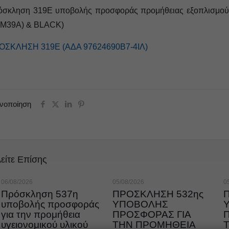
όσκληση 319Ε υποβολής προσφοράς προμήθειας εξοπλισμ
YM39A) & BLACK)
ΟΣΚΛΗΣΗ 319Ε (ΑΔΑ 97624690Β7-4ΙΛ)
ινοποίηση
είτε Επίσης
06/08/2026
05/08/2026
0
Πρόσκληση 537η
ΠΡΟΣΚΛΗΣΗ 532ης
υποβολής προσφοράς
ΥΠΟΒΟΛΗΣ
για την προμήθεια
ΠΡΟΣΦΟΡΑΣ ΓΙΑ
υγειονομικού υλικού
ΤΗΝ ΠΡΟΜΗΘΕΙΑ