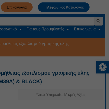
Επικοινωνία
Τηλεφωνικός Κατάλογος
Search Button
Προσωπικό
Για τους Προμηθευτές
Επικοινωνία
μήθειας εξοπλισμού γραφικής ύλης
Αν
ήθειας εξοπλισμού γραφικής ύλης
M39A) & BLACK)
Υλικά-Υπηρεσίες Μικρής Αξίας