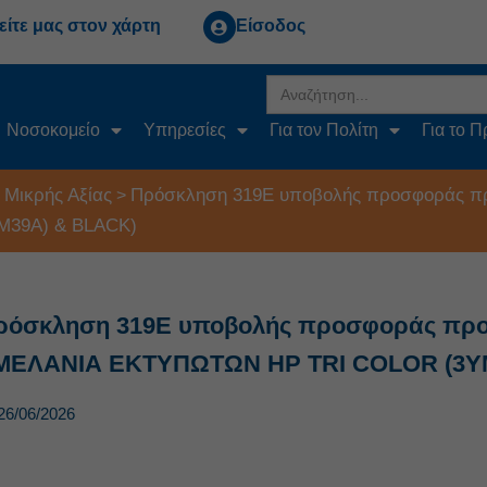
είτε μας στον χάρτη
Είσοδος
Search
for:
Νοσοκομείο
Υπηρεσίες
Για τον Πολίτη
Για το 
 Μικρής Αξίας
Πρόσκληση 319Ε υποβολής προσφοράς προ
>
M39A) & BLACK)
ρόσκληση 319Ε υποβολής προσφοράς προμ
(ΜΕΛΑΝΙΑ ΕΚΤΥΠΩΤΩΝ HP TRI COLOR (3Y
26/06/2026