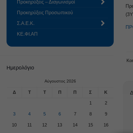
Προκηρύξεις – Διαγωνισμοί
Πρ
Προκηρύξεις Προσωπικού
(3
Σ.Α.Ε.Κ.
ΠΡ
ΚΕ.ΦΙ.ΑΠ
Κο
Ημερολόγιο
Αύγουστος 2026
Δ
Τ
Τ
Π
Π
Σ
Κ
Δ
1
2
3
4
5
6
7
8
9
10
11
12
13
14
15
16