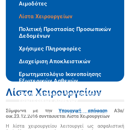
Αιμοδότες
Λίστα Χειρουργείων
Πολιτική Προστασίας Προσωπικών
Δεδομένων
Χρήσιμες Πληροφορίες
Διαχείριση Αποκλειστικών
Ερωτηματολόγιο Ικανοποίησης
Εξωτερικών Ασθενών
Λίστα Χειρουργείων
Ερωτηματολόγιο Ικανοποίησης
Εσωτερικών Ασθενών
Σύμφωνα με την
Υπουργική απόφαση
Α3α/
Φόρμα Καταγγελίας – Παραπόνων
οικ.23.12.2016 συντάσσεται Λίστα Χειρουργείων
Η λίστα χειρουργείου λειτουργεί ως ασφαλιστική