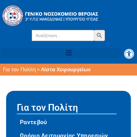
Search
Search Button
for:
Αν
Για τον Πολίτη
Λίστα Χειρουργείων
>
Για τον Πολίτη
Ραντεβού
Ωράριο Λειτουργίας Υπηρεσιών