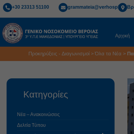
+30 23313 51100
grammateia@verhospi.gr
Βρ
Αρχική
Προκηρύξεις - Διαγωνισμοί
Όλα τα Νέα >
Πα
>
Κατηγορίες
Νέα – Ανακοινώσεις
Δελτία Τύπου