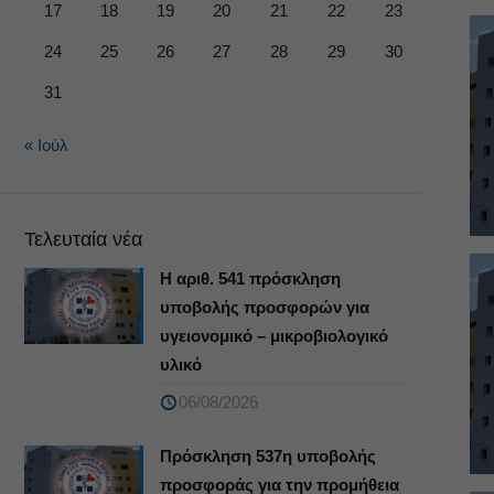
17
18
19
20
21
22
23
24
25
26
27
28
29
30
31
« Ιούλ
Τελευταία νέα
Η αριθ. 541 πρόσκληση
υποβολής προσφορών για
υγειονομικό – μικροβιολογικό
υλικό
06/08/2026
Πρόσκληση 537η υποβολής
προσφοράς για την προμήθεια