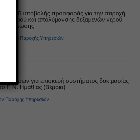
12/2025 υποβολής προσφοράς για την παροχή
θαρισμού και απολύμανσης δεξαμενών νερού
κατανάλωσης
αγωνισμοί
Παροχής Υπηρεσιών
οσφορών για επισκευή συστήματος δοκιμασίας
ο Γ. Ν. Ημαθίας (Βέροια)
ών
Παροχής Υπηρεσιών