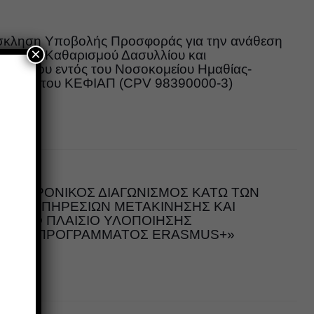
σκληση Υποβολής Προσφοράς για την ανάθεση
×
εσιών Καθαρισμού Δασυλλίου και
ς Χώρου εντός του Νοσοκομείου Ημαθίας-
ας και του ΚΕΦΙΑΠ (CPV 98390000-3)
ιών
ΛΕΚΤΡΟΝΙΚΟΣ ΔΙΑΓΩΝΙΣΜΟΣ ΚΑΤΩ ΤΩΝ
ΧΗΣ ΥΠΗΡΕΣΙΩΝ ΜΕΤΑΚΙΝΗΣΗΣ ΚΑΙ
Σ ΣΤΟ ΠΛΑΙΣΙΟ ΥΛΟΠΟΙΗΣΗΣ
ΕΝΟΥ ΠΡΟΓΡΑΜΜΑΤΟΣ ERASMUS+»
ιών