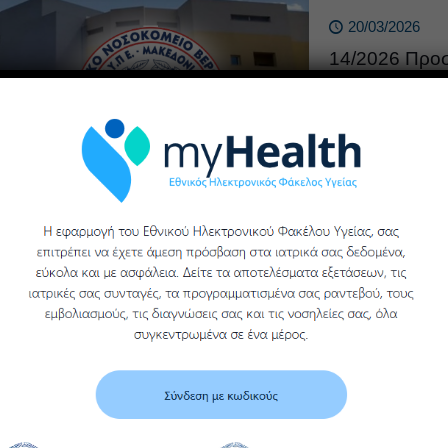
20/03/2026
14/2026 Προ
Παροχής Υπηρ
Περιβάλλοντο
Μονάδα Βέροι
Παροχής Υπηρεσ
19/03/2026
ΑΝΟΙΧΤΟΣ Η
ΟΡΙΩΝ ΠΑΡΟ
ΥΠΟΣΤΗΡΙΞΗ
ΕΓΚΕΚΡΙΜΜ
Παροχής Υπηρεσ