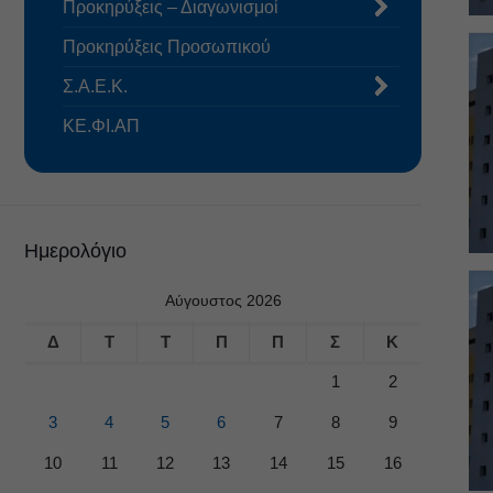
Προκηρύξεις – Διαγωνισμοί
Προκηρύξεις Προσωπικού
Σ.Α.Ε.Κ.
ΚΕ.ΦΙ.ΑΠ
Ημερολόγιο
Αύγουστος 2026
Δ
Τ
Τ
Π
Π
Σ
Κ
1
2
3
4
5
6
7
8
9
10
11
12
13
14
15
16