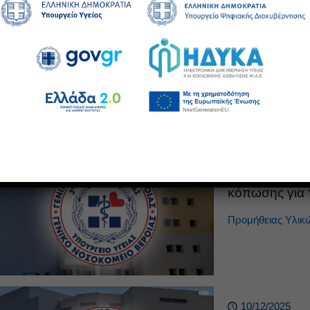
23/01/2026
Πρόσκληση 1
υπηρεσιών Κα
ανθρώπινης 
Προκηρύξεις - Δι
22/01/2026
Πρόσκληση πρ
κόπωσης για τ
Προμήθειας Υλικ
10/12/2025