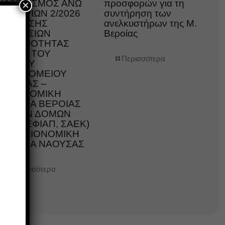
ΔΙΑΓΩΝΙΣΜΟΣ ΑΝΩ
προσφορών για τη
×
ΩΝ ΟΡΙΩΝ 2/2026
συντήρηση των
ΑΝΑΘΕΣΗΣ
ανελκυστήρων της Μ.
ΥΠΗΡΕΣΙΩΝ
Βεροίας
ΚΑΘΑΡΙΟΤΗΤΑΣ
ΧΩΡΩΝ ΤΟΥ
Περισσότερα
ΓΕΝΙΚΟΥ
ΝΟΣΟΚΟΜΕΙΟΥ
ΗΜΑΘΙΑΣ –
ΥΓΕΙΟΝΟΜΙΚΗ
ΜΟΝΑΔΑ ΒΕΡΟΙΑΣ
ΚΑΙ ΤΩΝ ΔΟΜΩΝ
ΗΣ (ΚΕΦΙΑΠ, ΣΑΕΚ)
ΚΑΙ ΥΓΕΙΟΝΟΜΙΚΗ
ΜΟΝΑΔΑ ΝΑΟΥΣΑΣ
Περισσότερα