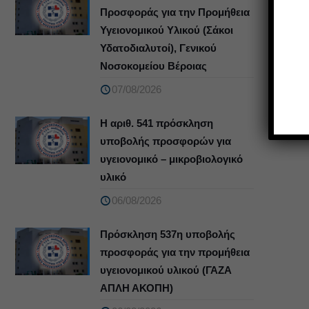
Προσφοράς για την Προμήθεια
Υγειονομικού Υλικού (Σάκοι
Υδατοδιαλυτοί), Γενικού
Νοσοκομείου Βέροιας
07/08/2026
Η αριθ. 541 πρόσκληση
υποβολής προσφορών για
υγειονομικό – μικροβιολογικό
υλικό
06/08/2026
Πρόσκληση 537η υποβολής
προσφοράς για την προμήθεια
υγειονομικού υλικού (ΓΑΖΑ
ΑΠΛΗ ΑΚΟΠΗ)