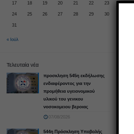
17
18
19
20
21
22
23
24
25
26
27
28
29
30
31
« Ιούλ
Τελευταία νέα
προσκληση 545η εκδήλωσης
ενδιαφέροντος για την
προμήθεια υγειονομικού
υλικού του γενικου
νοσοκομειου βεροιας
07/08/2026
544η Πρόσκληση Υποβολής