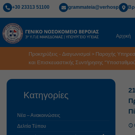
+30 23313 51100
grammateia@verhospi.gr
Βρ
Αρχική
Προκηρύξεις - Διαγωνισμοί
Παροχής Υπηρεσ
>
και Επισκευαστικής Συντήρησης “Υποσταθμο
2
Κατηγορίες
Π
Π
Νέα – Ανακοινώσεις
Δελτία Τύπου