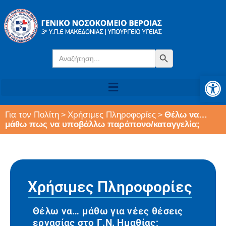
Search
Search Button
for:
Αν
Για τον Πολίτη
Χρήσιμες Πληροφορίες
Θέλω να…
>
>
μάθω πως να υποβάλλω παράπονο/καταγγελία;
Χρήσιμες Πληροφορίες
Θέλω να… μάθω για νέες θέσεις
εργασίας στο Γ.Ν. Ημαθίας;