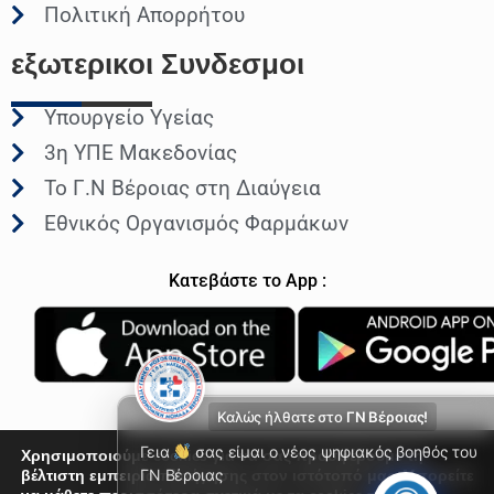
Πολιτική Απορρήτου
εξωτερικοι
Συνδεσμοι
Υπουργείο Υγείας
3η ΥΠΕ Μακεδονίας
Το Γ.Ν Βέροιας στη Διαύγεια
Εθνικός Οργανισμός Φαρμάκων
Κατεβάστε το App :
Καλώς ήλθατε στο
ΓΝ Βέροιας!
Γεια
σας είμαι ο νέος ψηφιακός βοηθός του
Χρησιμοποιούμε cookies για να σας προσφέρουμε τη
βέλτιστη εμπειρία πλοήγησης στον ιστότοπό μας. Μπορείτε
ΓΝ Βέροιας