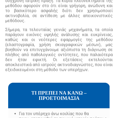
σύγχρονη ιατρική πράξη. Τα κύρια πλεονεκτήματα της
μεθόδου αφορούν στο ότι είναι γρήγορη, ανώδυνη και
το βασικότερο ασφαλής διότι δεν χρησιμοποιεί
ακτινοβολία, σε αντίθεση με άλλες απεικονιστικές
μεθόδους.
Σήμερα, τα τελευταίας γενιάς μηχανήματα, τα οποία
παράγουν εικόνες υψηλής ανάλυσης και ευκρίνειας,
καθώς και οι νεότερες εφαρμογές της μεθόδου
(ελαστογραφία, χρήση σκιαγραφικών μέσων), μας
βοηθούν να επιτυγχάνουμε αξιόπιστα τη διάγνωση σε
πλήθος από παθολογικές οντότητες, που παλαιότερα
δεν ήταν εφικτή. Οι εξετάσεις εκτελούνται
αποκλειστικά από ιατρούς ακτινοδιαγνώστες, που είναι
εξειδικευμένοι στη μέθοδο των υπερήχων.
ΤΙ ΠΡΕΠΕΙ ΝΑ ΚΑΝΩ –
ΠΡΟΕΤΟΙΜΑΣΙΑ
Για τον υπέρηχο άνω κοιλίας που θα