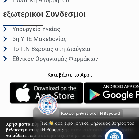
Πολιτική Απορρήτου
εξωτερικοι
Συνδεσμοι
Υπουργείο Υγείας
3η ΥΠΕ Μακεδονίας
Το Γ.Ν Βέροιας στη Διαύγεια
Εθνικός Οργανισμός Φαρμάκων
Κατεβάστε το App :
Καλώς ήλθατε στο
ΓΝ Βέροιας!
Γεια
σας είμαι ο νέος ψηφιακός βοηθός του
Χρησιμοποιούμε cookies για να σας προσφέρουμε τη
βέλτιστη εμπειρία πλοήγησης στον ιστότοπό μας. Μπορείτε
ΓΝ Βέροιας
να μάθετε περισσότερα σχετικά με τα cookies που