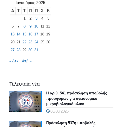
Ιανουάριος 2025
Δ
Τ
Τ
Π
Π
Σ
Κ
1
2
3
4
5
6
7
8
9
10
11
12
13
14
15
16
17
18
19
20
21
22
23
24
25
26
27
28
29
30
31
« Δεκ
Φεβ »
Τελευταία νέα
Η αριθ. 541 πρόσκληση υποβολής
προσφορών για υγειονομικό –
μικροβιολογικό υλικό
06/08/2026
Πρόσκληση 537η υποβολής