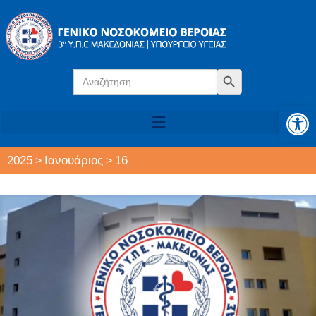
Search
Search Button
for:
Αν
2025
Ιανουάριος
16
>
>