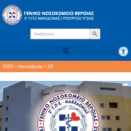
Search
Search Button
for:
Αν
2025
Ιανουάριος
15
>
>