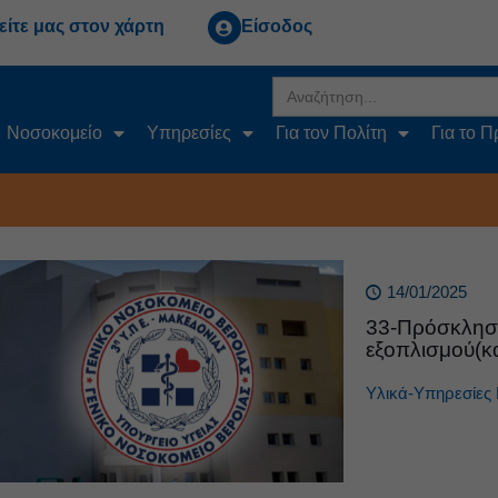
είτε μας στον χάρτη
Είσοδος
Search
for:
Νοσοκομείο
Υπηρεσίες
Για τον Πολίτη
Για το 
14/01/2025
33-Πρόσκληση
εξοπλισμού(κ
Υλικά-Υπηρεσίες 