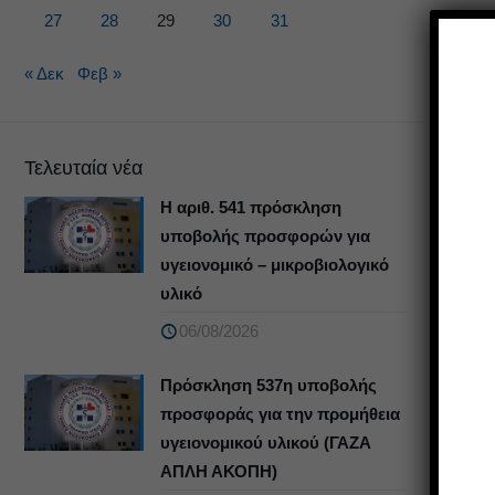
27
28
29
30
31
« Δεκ
Φεβ »
Τελευταία νέα
Η αριθ. 541 πρόσκληση
υποβολής προσφορών για
υγειονομικό – μικροβιολογικό
υλικό
06/08/2026
Πρόσκληση 537η υποβολής
προσφοράς για την προμήθεια
υγειονομικού υλικού (ΓΑΖΑ
ΑΠΛΗ ΑΚΟΠΗ)