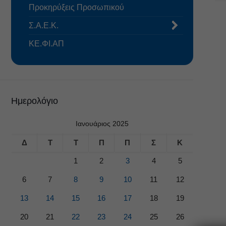
Προκηρύξεις Προσωπικού
Σ.Α.Ε.Κ.
ΚΕ.ΦΙ.ΑΠ
Ημερολόγιο
Ιανουάριος 2025
Δ
Τ
Τ
Π
Π
Σ
Κ
1
2
3
4
5
6
7
8
9
10
11
12
13
14
15
16
17
18
19
20
21
22
23
24
25
26