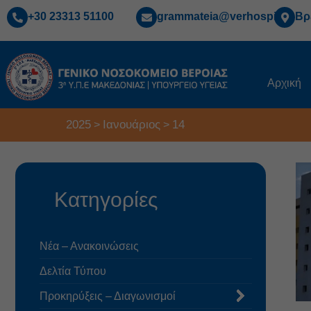
+30 23313 51100
grammateia@verhospi.gr
Βρ
Αρχική
2025
Ιανουάριος
14
>
>
Κατηγορίες
Νέα – Ανακοινώσεις
Δελτία Τύπου
Προκηρύξεις – Διαγωνισμοί