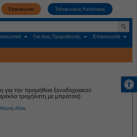
Επικοινωνία
Τηλεφωνικός Κατάλογος
Search Button
Προσωπικό
Για τους Προμηθευτές
Επικοινωνία
Αν
 για την προμήθεια ξενοδοχειακού
αρέκλα τροχήλατη με μπράτσα)
Μικρής Αξίας