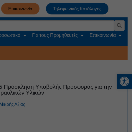
Επικοινωνία
Τηλεφωνικός Κατάλογος
Search Button
Προσωπικό
Για τους Προμηθευτές
Επικοινωνία
Αν
25 Πρόσκληση Υποβολής Προσφοράς για την
δραυλικών Υλικών
Μικρής Αξίας