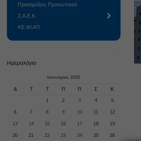
Προκηρύξεις Προσωπικού
Σ.Α.Ε.Κ.
ΚΕ.ΦΙ.ΑΠ
Ημερολόγιο
Ιανουάριος 2025
Δ
Τ
Τ
Π
Π
Σ
Κ
1
2
3
4
5
6
7
8
9
10
11
12
13
14
15
16
17
18
19
20
21
22
23
24
25
26