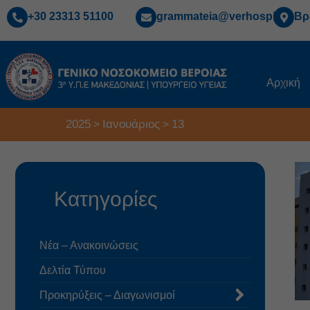
+30 23313 51100
grammateia@verhospi.gr
Βρ
Αρχική
2025
Ιανουάριος
13
>
>
Κατηγορίες
Νέα – Ανακοινώσεις
Δελτία Τύπου
Προκηρύξεις – Διαγωνισμοί