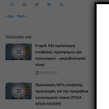
27
28
29
30
31
« Δεκ
Φεβ »
Τελευταία νέα
Η αριθ. 541 πρόσκληση
υποβολής προσφορών για
υγειονομικό – μικροβιολογικό
υλικό
06/08/2026
Πρόσκληση 537η υποβολής
προσφοράς για την προμήθεια
υγειονομικού υλικού (ΓΑΖΑ
ΑΠΛΗ ΑΚΟΠΗ)