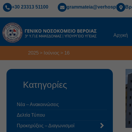
+30 23313 51100
grammateia@verhospi.gr
Βρ
Αρχική
2025
Ιούνιος
16
>
>
Κατηγορίες
Νέα – Ανακοινώσεις
Δελτία Τύπου
Προκηρύξεις – Διαγωνισμοί