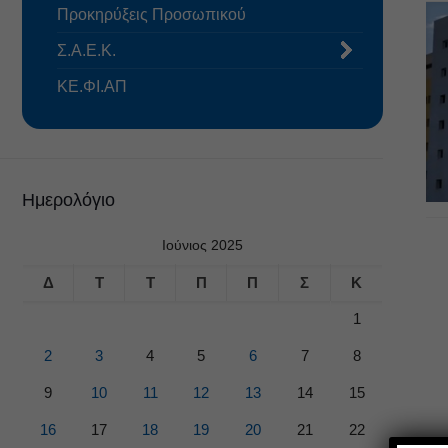
Προκηρύξεις Προσωπικού
Σ.Α.Ε.Κ.
ΚΕ.ΦΙ.ΑΠ
Ημερολόγιο
Ιούνιος 2025
Δ
Τ
Τ
Π
Π
Σ
Κ
1
2
3
4
5
6
7
8
9
10
11
12
13
14
15
16
17
18
19
20
21
22