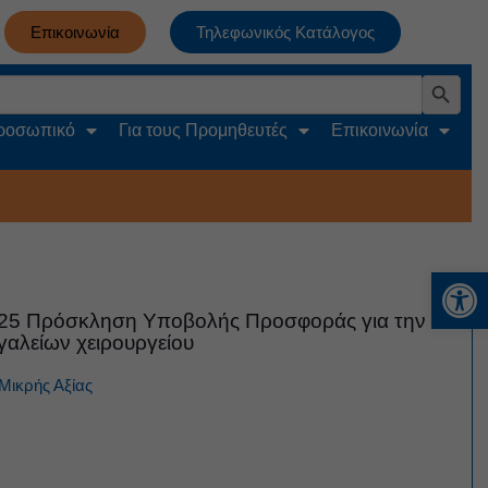
Επικοινωνία
Τηλεφωνικός Κατάλογος
Search Button
Προσωπικό
Για τους Προμηθευτές
Επικοινωνία
Αν
025 Πρόσκληση Υποβολής Προσφοράς για την
γαλείων χειρουργείου
Μικρής Αξίας