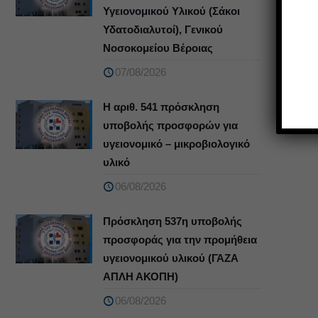
Υγειονομικού Υλικού (Σάκοι
Υδατοδιαλυτοί), Γενικού
Νοσοκομείου Βέροιας
07/08/2026
Η αριθ. 541 πρόσκληση
υποβολής προσφορών για
υγειονομικό – μικροβιολογικό
υλικό
06/08/2026
Πρόσκληση 537η υποβολής
προσφοράς για την προμήθεια
υγειονομικού υλικού (ΓΑΖΑ
ΑΠΛΗ ΑΚΟΠΗ)
06/08/2026