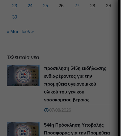
23
24
25
26
27
28
29
30
« Μάι
Ιούλ »
Τελευταία νέα
προσκληση 545η εκδήλωσης
ενδιαφέροντος για την
προμήθεια υγειονομικού
υλικού του γενικου
νοσοκομειου βεροιας
07/08/2026
544η Πρόσκληση Υποβολής
Προσφοράς για την Προμήθεια