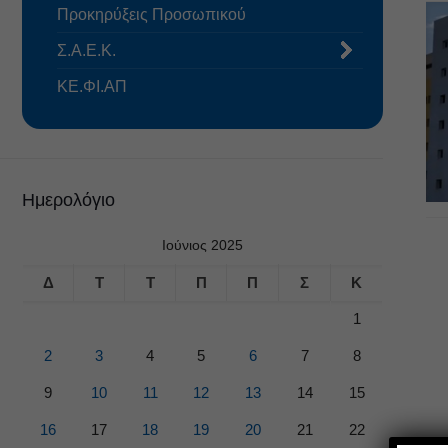
Προκηρύξεις Προσωπικού
Σ.Α.Ε.Κ.
ΚΕ.ΦΙ.ΑΠ
Ημερολόγιο
Ιούνιος 2025
Δ
Τ
Τ
Π
Π
Σ
Κ
1
2
3
4
5
6
7
8
9
10
11
12
13
14
15
16
17
18
19
20
21
22