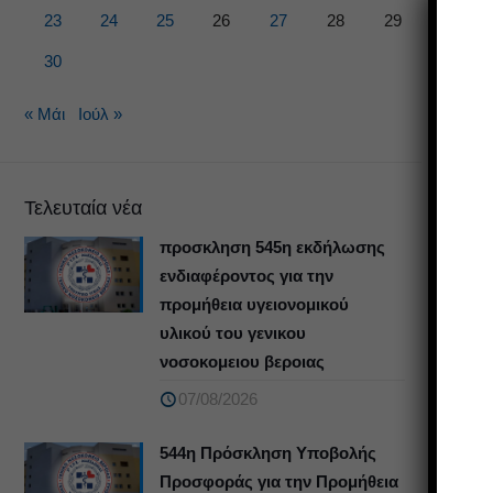
23
24
25
26
27
28
29
30
« Μάι
Ιούλ »
Τελευταία νέα
προσκληση 545η εκδήλωσης
ενδιαφέροντος για την
προμήθεια υγειονομικού
υλικού του γενικου
νοσοκομειου βεροιας
07/08/2026
544η Πρόσκληση Υποβολής
Προσφοράς για την Προμήθεια