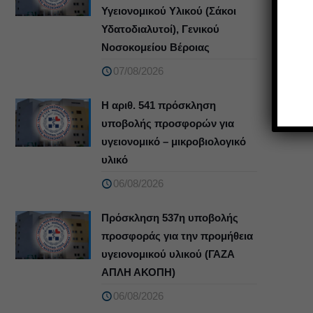
Υγειονομικού Υλικού (Σάκοι
Υδατοδιαλυτοί), Γενικού
Νοσοκομείου Βέροιας
07/08/2026
Η αριθ. 541 πρόσκληση
υποβολής προσφορών για
υγειονομικό – μικροβιολογικό
υλικό
06/08/2026
Πρόσκληση 537η υποβολής
προσφοράς για την προμήθεια
υγειονομικού υλικού (ΓΑΖΑ
ΑΠΛΗ ΑΚΟΠΗ)
06/08/2026