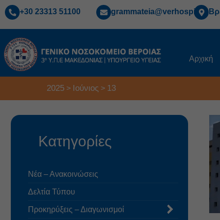
+30 23313 51100
grammateia@verhospi.gr
Βρ
Αρχική
2025
Ιούνιος
13
>
>
Κατηγορίες
Νέα – Ανακοινώσεις
Δελτία Τύπου
Προκηρύξεις – Διαγωνισμοί