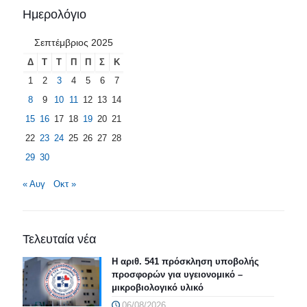
Ημερολόγιο
Σεπτέμβριος 2025
Δ
Τ
Τ
Π
Π
Σ
Κ
1
2
3
4
5
6
7
8
9
10
11
12
13
14
15
16
17
18
19
20
21
22
23
24
25
26
27
28
29
30
« Αυγ
Οκτ »
Τελευταία νέα
Η αριθ. 541 πρόσκληση υποβολής
προσφορών για υγειονομικό –
μικροβιολογικό υλικό
06/08/2026