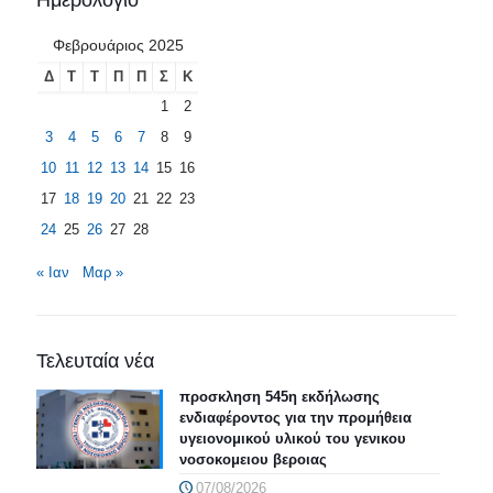
Φεβρουάριος 2025
Δ
Τ
Τ
Π
Π
Σ
Κ
1
2
3
4
5
6
7
8
9
10
11
12
13
14
15
16
17
18
19
20
21
22
23
24
25
26
27
28
« Ιαν
Μαρ »
Τελευταία νέα
προσκληση 545η εκδήλωσης
ενδιαφέροντος για την προμήθεια
υγειονομικού υλικού του γενικου
νοσοκομειου βεροιας
07/08/2026