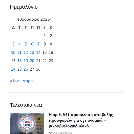
Ημερολόγιο
Φεβρουάριος 2025
Δ
Τ
Τ
Π
Π
Σ
Κ
1
2
3
4
5
6
7
8
9
10
11
12
13
14
15
16
17
18
19
20
21
22
23
24
25
26
27
28
« Ιαν
Μαρ »
Τελευταία νέα
Η αριθ. 541 πρόσκληση υποβολής
προσφορών για υγειονομικό –
μικροβιολογικό υλικό
06/08/2026