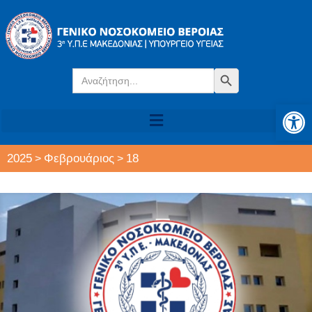
Search
Search Button
for:
Αν
2025
Φεβρουάριος
18
>
>