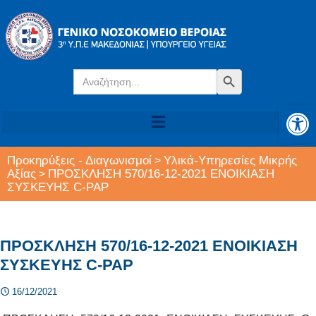
Search
Search Button
for:
Αν
Προκηρύξεις - Διαγωνισμοί
Υλικά-Υπηρεσίες Μικρής
>
Αξίας
ΠΡΟΣΚΛΗΣΗ 570/16-12-2021 ΕΝΟΙΚΙΑΣΗ
>
ΣΥΣΚΕΥΗΣ C-PAP
ΠΡΟΣΚΛΗΣΗ 570/16-12-2021 ΕΝΟΙΚΙΑΣΗ
ΣΥΣΚΕΥΗΣ C-PAP
16/12/2021