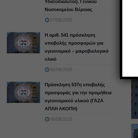
Υδατοδιαλυτοί), Γενικού
Νοσοκομείου Βέροιας
07/08/2026
Η αριθ. 541 πρόσκληση
υποβολής προσφορών για
υγειονομικό – μικροβιολογικό
υλικό
06/08/2026
Πρόσκληση 537η υποβολής
προσφοράς για την προμήθεια
υγειονομικού υλικού (ΓΑΖΑ
ΑΠΛΗ ΑΚΟΠΗ)
06/08/2026