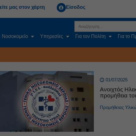
είτε μας στον χάρτη
Είσοδος
Search
for:
Νοσοκομείο
Υπηρεσίες
Για τον Πολίτη
Για το 
01/07/2025
Ανοιχτός Ηλε
προμήθεια το
Προμήθειας Υλικ