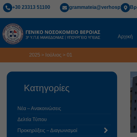
+30 23313 51100
grammateia@verhospi.gr
Βρ
Αρχική
2025
Ιούλιος
01
>
>
Κατηγορίες
Νέα – Ανακοινώσεις
Δελτία Τύπου
Προκηρύξεις – Διαγωνισμοί