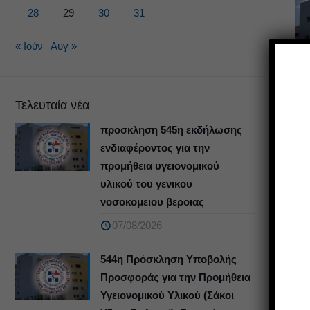
28
29
30
31
« Ιούν
Αυγ »
Τελευταία νέα
προσκληση 545η εκδήλωσης
ενδιαφέροντος για την
προμήθεια υγειονομικού
υλικού του γενικου
νοσοκομειου βεροιας
07/08/2026
544η Πρόσκληση Υποβολής
Προσφοράς για την Προμήθεια
Υγειονομικού Υλικού (Σάκοι