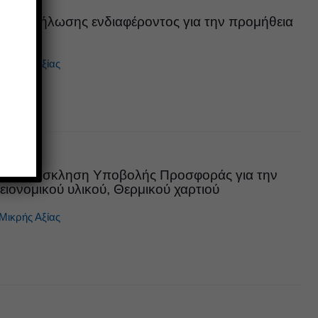
η εκδήλωσης ενδιαφέροντος για την προμήθεια
.
Μικρής Αξίας
025 Πρόσκληση Υποβολής Προσφοράς για την
ιονομικού υλικού, Θερμικού χαρτιού
Μικρής Αξίας