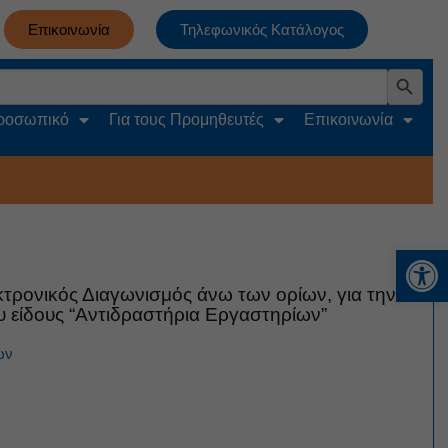
Επικοινωνία
Τηλεφωνικός Κατάλογος
Search Button
Προσωπικό
Για τους Προμηθευτές
Επικοινωνία
Αν
κτρονικός Διαγωνισμός άνω των ορίων, για την
υ είδους “Αντιδραστήρια Εργαστηρίων”
ών