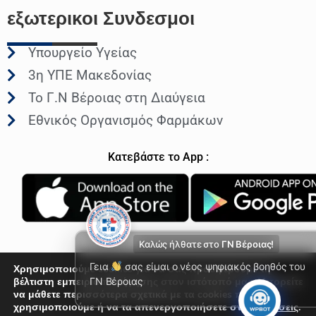
εξωτερικοι
Συνδεσμοι
Υπουργείο Υγείας
3η ΥΠΕ Μακεδονίας
Το Γ.Ν Βέροιας στη Διαύγεια
Εθνικός Οργανισμός Φαρμάκων
Κατεβάστε το App :
Καλώς ήλθατε στο
ΓΝ Βέροιας!
Γεια
σας είμαι ο νέος ψηφιακός βοηθός του
Χρησιμοποιούμε cookies για να σας προσφέρουμε τη
βέλτιστη εμπειρία πλοήγησης στον ιστότοπό μας. Μπορείτε
ΓΝ Βέροιας
να μάθετε περισσότερα σχετικά με τα cookies που
© Γενικό Νοσοκομείο Βέροιας 2026
χρησιμοποιούμε ή να τα απενεργοποιήσετε στις
Ρυθμίσεις
.