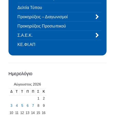
Δελτία Τύπου
Προκηρύξεις – Διαγωνισμοί
Προκηρύξεις Προσωπικού
Σ.Α.Ε.Κ.
ΚΕ.ΦΙ.ΑΠ
Ημερολόγιο
Αύγουστος 2026
Δ
Τ
Τ
Π
Π
Σ
Κ
1
2
3
4
5
6
7
8
9
10
11
12
13
14
15
16