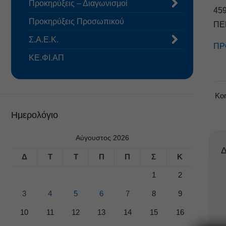
Προκηρύξεις – Διαγωνισμοί
45
Προκηρύξεις Προσωπικού
ΠΕ
Σ.Α.Ε.Κ.
ΠΡ
ΚΕ.ΦΙ.ΑΠ
Κο
Ημερολόγιο
Αύγουστος 2026
Δ
Δ
Τ
Τ
Π
Π
Σ
Κ
1
2
3
4
5
6
7
8
9
10
11
12
13
14
15
16