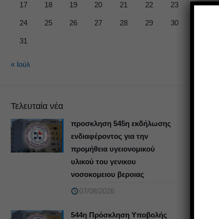
17
18
19
20
21
22
23
24
25
26
27
28
29
30
31
« Ιούλ
Τελευταία νέα
προσκληση 545η εκδήλωσης
ενδιαφέροντος για την
προμήθεια υγειονομικού
υλικού του γενικου
νοσοκομειου βεροιας
07/08/2026
544η Πρόσκληση Υποβολής