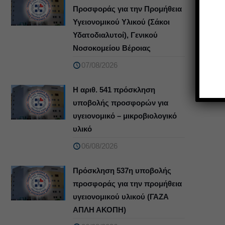
Προσφοράς για την Προμήθεια
Υγειονομικού Υλικού (Σάκοι
Υδατοδιαλυτοί), Γενικού
Νοσοκομείου Βέροιας
07/08/2026
Η αριθ. 541 πρόσκληση
υποβολής προσφορών για
υγειονομικό – μικροβιολογικό
υλικό
06/08/2026
Πρόσκληση 537η υποβολής
προσφοράς για την προμήθεια
υγειονομικού υλικού (ΓΑΖΑ
ΑΠΛΗ ΑΚΟΠΗ)