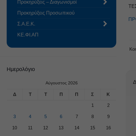
Προκηρύξεις – Διαγωνισμοί
ΤΕ
Προκηρύξεις Προσωπικού
ΠΡ
Σ.Α.Ε.Κ.
ΚΕ.ΦΙ.ΑΠ
Κο
Ημερολόγιο
Δ
Αύγουστος 2026
Δ
Τ
Τ
Π
Π
Σ
Κ
1
2
3
4
5
6
7
8
9
10
11
12
13
14
15
16