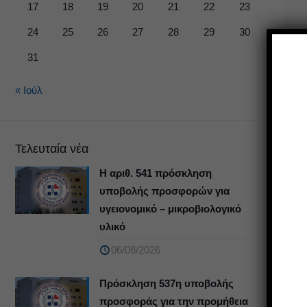
17
18
19
20
21
22
23
24
25
26
27
28
29
30
31
« Ιούλ
Τελευταία νέα
Η αριθ. 541 πρόσκληση
υποβολής προσφορών για
υγειονομικό – μικροβιολογικό
υλικό
06/08/2026
Πρόσκληση 537η υποβολής
προσφοράς για την προμήθεια