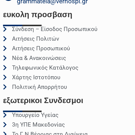
grammateia@verhospi.gr
ευκολη
προσβαση
Σύνδεση – Είσοδος Προσωπικού
Αιτήσεις Πολιτών
Αιτήσεις Προσωπικού
Νέα & Ανακοινώσεις
Τηλεφωνικός Κατάλογος
Χάρτης Ιστοτόπου
Πολιτική Απορρήτου
εξωτερικοι
Συνδεσμοι
Υπουργείο Υγείας
3η ΥΠΕ Μακεδονίας
Το Γ.Ν Βέροιας στη Διαύγεια