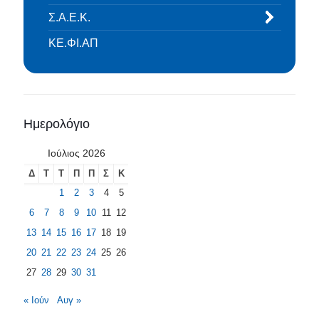
Σ.Α.Ε.Κ.
ΚΕ.ΦΙ.ΑΠ
Ημερολόγιο
Ιούλιος 2026
Δ
Τ
Τ
Π
Π
Σ
Κ
1
2
3
4
5
6
7
8
9
10
11
12
13
14
15
16
17
18
19
20
21
22
23
24
25
26
27
28
29
30
31
« Ιούν
Αυγ »