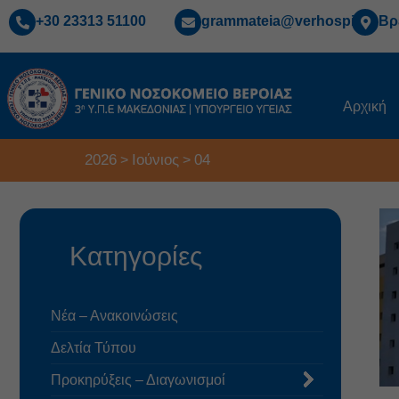
+30 23313 51100
grammateia@verhospi.gr
Βρ
Αρχική
2026
Ιούνιος
04
>
>
Κατηγορίες
Νέα – Ανακοινώσεις
Δελτία Τύπου
Προκηρύξεις – Διαγωνισμοί