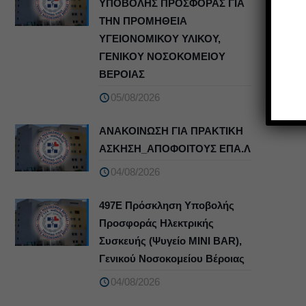
ΥΠΟΒΟΛΗΣ ΠΡΟΣΦΟΡΑΣ ΓΙΑ
ΤΗΝ ΠΡΟΜΗΘΕΙΑ
ΥΓΕΙΟΝΟΜΙΚΟΥ ΥΛΙΚΟΥ,
ΓΕΝΙΚΟΥ ΝΟΣΟΚΟΜΕΙΟΥ
ΒΕΡΟΙΑΣ
05/08/2026
ΑΝΑΚΟΙΝΩΣΗ ΓΙΑ ΠΡΑΚΤΙΚΗ
ΑΣΚΗΣΗ_ΑΠΟΦΟΙΤΟΥΣ ΕΠΑ.Λ
04/08/2026
497Ε Πρόσκληση Υποβολής
Προσφοράς Ηλεκτρικής
Συσκευής (Ψυγείο MINI BAR),
Γενικού Νοσοκομείου Βέροιας
04/08/2026