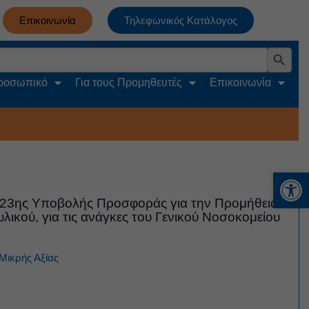
Επικοινωνία
Τηλεφωνικός Κατάλογος
Search Button
Προσωπικό
Για τους Προμηθευτές
Επικοινωνία
Αν
23ης Υποβολής Προσφοράς για την Προμήθεια
υλικού, για τις ανάγκες του Γενικού Νοσοκομείου
Μικρής Αξίας