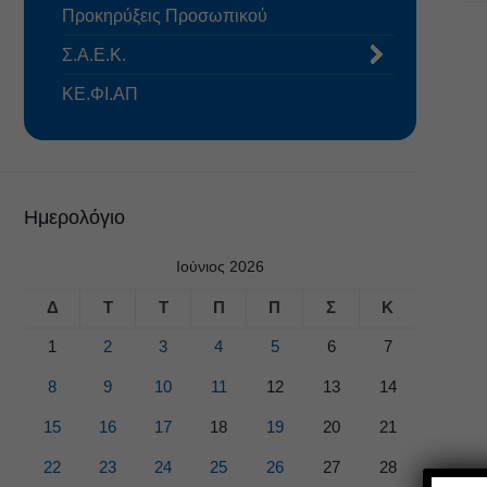
Προκηρύξεις Προσωπικού
Σ.Α.Ε.Κ.
ΚΕ.ΦΙ.ΑΠ
Ημερολόγιο
Ιούνιος 2026
Δ
Τ
Τ
Π
Π
Σ
Κ
1
2
3
4
5
6
7
8
9
10
11
12
13
14
15
16
17
18
19
20
21
22
23
24
25
26
27
28