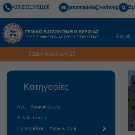
+30 23313 51100
grammateia@verhospi.gr
Βρ
Αρχική
2026
Απρίλιος
29
>
>
Κατηγορίες
Νέα – Ανακοινώσεις
Δελτία Τύπου
Προκηρύξεις – Διαγωνισμοί