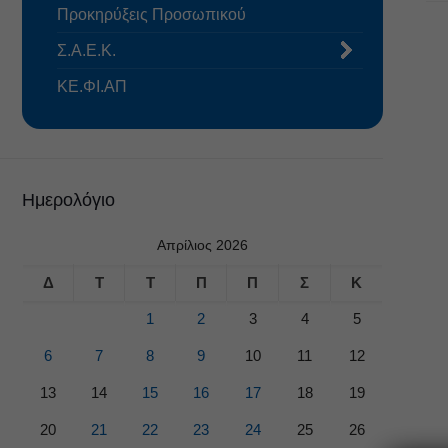
Προκηρύξεις Προσωπικού
Σ.Α.Ε.Κ.
ΚΕ.ΦΙ.ΑΠ
Ημερολόγιο
Απρίλιος 2026
Δ
Τ
Τ
Π
Π
Σ
Κ
1
2
3
4
5
6
7
8
9
10
11
12
13
14
15
16
17
18
19
20
21
22
23
24
25
26