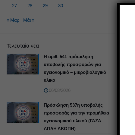
27
28
29
30
« Μαρ
Μάι »
Τελευταία νέα
Η αριθ. 541 πρόσκληση
υποβολής προσφορών για
υγειονομικό – μικροβιολογικό
υλικό
06/08/2026
Πρόσκληση 537η υποβολής
προσφοράς για την προμήθεια
υγειονομικού υλικού (ΓΑΖΑ
ΑΠΛΗ ΑΚΟΠΗ)