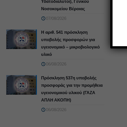
Υδατοδιαλυτοί), Γενικού
Νοσοκομείου Βέροιας
07/08/2026
Η αριθ. 541 πρόσκληση
υποβολής προσφορών για
υγειονομικό – μικροβιολογικό
υλικό
06/08/2026
Πρόσκληση 537η υποβολής
προσφοράς για την προμήθεια
υγειονομικού υλικού (ΓΑΖΑ
ΑΠΛΗ ΑΚΟΠΗ)
06/08/2026