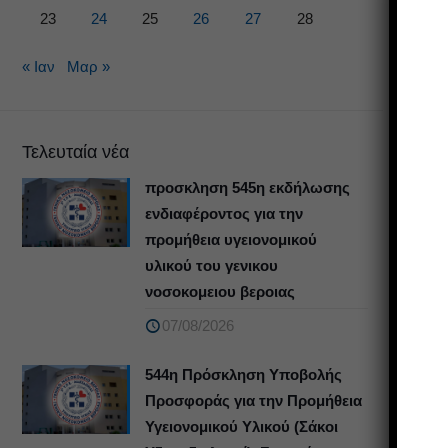
23
24
25
26
27
28
« Ιαν
Μαρ »
Τελευταία νέα
προσκληση 545η εκδήλωσης
ενδιαφέροντος για την
προμήθεια υγειονομικού
υλικού του γενικου
νοσοκομειου βεροιας
07/08/2026
544η Πρόσκληση Υποβολής
Προσφοράς για την Προμήθεια
Υγειονομικού Υλικού (Σάκοι