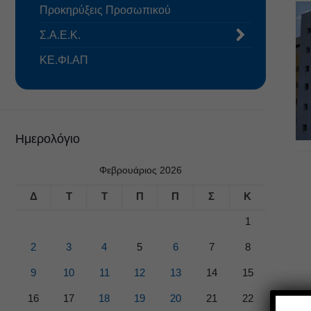
Προκηρύξεις Προσωπικού
Σ.Α.Ε.Κ.
ΚΕ.ΦΙ.ΑΠ
Ημερολόγιο
Φεβρουάριος 2026
Δ
Τ
Τ
Π
Π
Σ
Κ
1
2
3
4
5
6
7
8
9
10
11
12
13
14
15
16
17
18
19
20
21
22