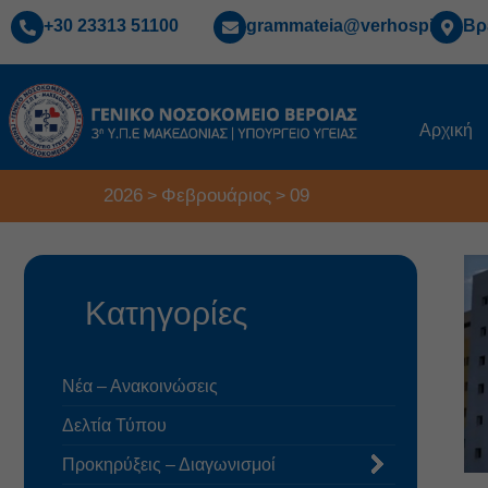
+30 23313 51100
grammateia@verhospi.gr
Βρ
Αρχική
2026
Φεβρουάριος
09
>
>
Κατηγορίες
Νέα – Ανακοινώσεις
Δελτία Τύπου
Προκηρύξεις – Διαγωνισμοί