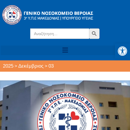
Search
Search Button
for:
Αν
2025
Δεκέμβριος
03
>
>