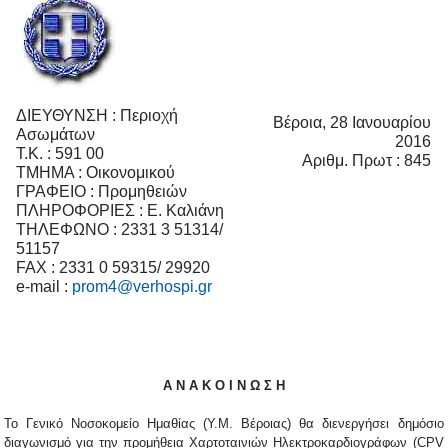
ΔΙΕΥΘΥΝΣΗ : Περιοχή
Βέροια, 28 Ιανουαρίου
Ασωμάτων
2016
Τ.Κ. : 591 00
Αριθμ. Πρωτ : 845
ΤΜΗΜΑ : Οικονομικού
ΓΡΑΦΕΙΟ : Προμηθειών
ΠΛΗΡΟΦΟΡΙΕΣ : E. Καλιάνη
ΤΗΛΕΦΩΝΟ : 2331 3 51314/
51157
FAX : 2331 0 59315/ 29920
e-mail :
prom4@verhospi.gr
Α Ν Α Κ Ο Ι Ν Ω Σ Η
Το Γενικό Νοσοκομείο Ημαθίας (Υ.Μ. Βέροιας) θα διενεργήσει δημόσιο
διαγωνισμό για την προμήθεια Χαρτοταινιών Ηλεκτροκαρδιογράφων (CPV