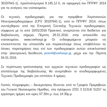
30197641-1), προϋπολογισμού 8.145,12 €, σε εφαρμογή του ΠΠΥΦΥ 2014
για τις ανάγκες του νοσοκομείου.
Οι τεχνικές προδιαγραφές για την προμήθεια Χαρτοταινιών
Ηλεκτροκαρδιογράφων (CPV 30197641-1), από το ΠΠΥΦΥ 2014, όπως
συντάχθηκαν από την Επιτροπή Σύνταξης Τεχνικών προδιαγραφών,
σύμφωνα με το από 10/01/2016 Πρακτικό, αναρτώνται στο διαδίκτυο για
διαβούλευση, σήμερα, Πέμπτη 28.01.2016, στην ιστοσελίδα του
νοσοκομείου, www.verhospi.gr. Οι ενδιαφερόμενοι μπορούν να
επισκέπτονται την ιστοσελίδα και παρακαλούμε όπως υποβάλλουν τις
όποιες παρατηρήσεις τους επί των προδιαγραφών αυτών αποκλειστικά
στην ηλεκτρονική διεύθυνση
prom4@verhospi.gr
, μέχρι και την Πέμπτη
04.01.2016.
Σε περίπτωση τροποποίησης των αρχικών τεχνικών προδιαγραφών ως
αποτέλεσμα της διαβούλευσης θα αναρτηθούν οι αναδιαμορφωμένες
Τεχνικές Προδιαγραφές για επιπλέον 4 ημέρες.
Λοιπές πληροφορίες – διευκρινήσεις δίνονται από το Γραφείο Προμηθειών
του Γενικού Νοσοκομείου Ημαθίας, στα τηλέφωνα 2331 3 51314/ 51157 τις
εργάσιμες ημέρες και ώρες 07:30π.μ. έως 14:30μ.μ.