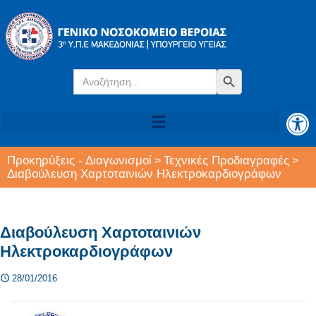
Search
Search Button
for:
Αν
Προκηρύξεις - Διαγωνισμοί
Τεχνικές Προδιαγραφές
>
>
Διαβούλευση Χαρτοταινιών Ηλεκτροκαρδιογράφων
Διαβούλευση Χαρτοταινιών
Ηλεκτροκαρδιογράφων
28/01/2016