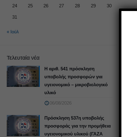
24
25
26
27
28
29
30
31
« Ιούλ
Τελευταία νέα
Η αριθ. 541 πρόσκληση
υποβολής προσφορών για
Κο
υγειονομικό – μικροβιολογικό
υλικό
06/08/2026
Δ
Πρόσκληση 537η υποβολής
προσφοράς για την προμήθεια
υγειονομικού υλικού (ΓΑΖΑ