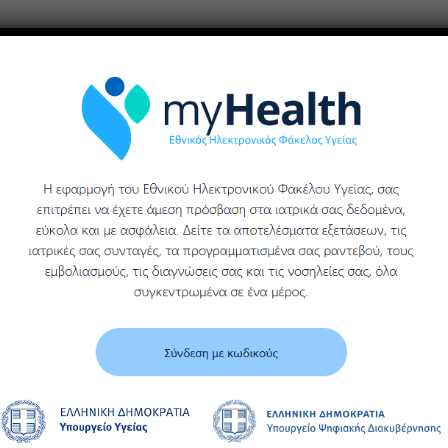
Κατεβάστε την Προσκληση
Πίνακας Ειδών
ινοποίηση
είτε Επίσης
06/08/2026
04/08/2026
0
Η αριθ. 541
497Ε Πρόσκληση
5