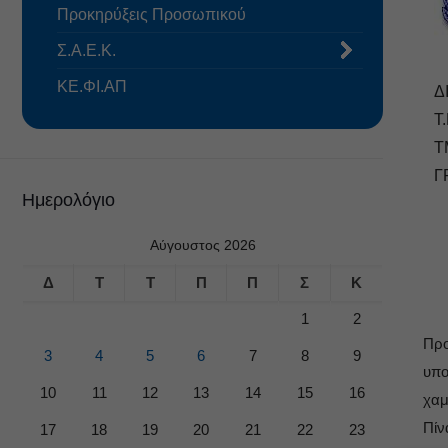
Προκηρύξεις Προσωπικού
Σ.Α.Ε.Κ.
ΚΕ.ΦΙ.ΑΠ
Δ
Τ.
Τ
Γ
Ημερολόγιο
Αύγουστος 2026
Δ
Τ
Τ
Π
Π
Σ
Κ
1
2
Προ
3
4
5
6
7
8
9
υπο
10
11
12
13
14
15
16
χαμ
Πίν
17
18
19
20
21
22
23