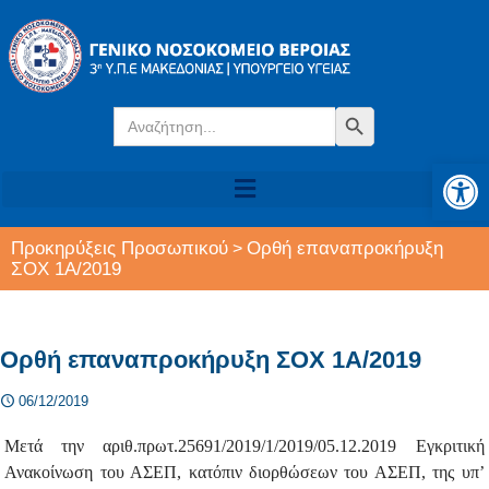
Search
Search Button
for:
Αν
Προκηρύξεις Προσωπικού
Ορθή επαναπροκήρυξη
>
ΣΟΧ 1Α/2019
Ορθή επαναπροκήρυξη ΣΟΧ 1Α/2019
06/12/2019
Μετά την αριθ.πρωτ.25691/2019/1/2019/05.12.2019 Εγκριτική
Ανακοίνωση του ΑΣΕΠ, κατόπιν διορθώσεων του ΑΣΕΠ, της υπ’