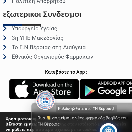
Πολιτική Απορρήτου
εξωτερικοι
Συνδεσμοι
Υπουργείο Υγείας
3η ΥΠΕ Μακεδονίας
Το Γ.Ν Βέροιας στη Διαύγεια
Εθνικός Οργανισμός Φαρμάκων
Κατεβάστε το App :
Καλώς ήλθατε στο
ΓΝ Βέροιας!
Γεια
σας είμαι ο νέος ψηφιακός βοηθός του
Χρησιμοποιούμε cookies για να σας προσφέρουμε τη
βέλτιστη εμπειρία πλοήγησης στον ιστότοπό μας. Μπορείτε
ΓΝ Βέροιας
να μάθετε περισσότερα σχετικά με τα cookies που