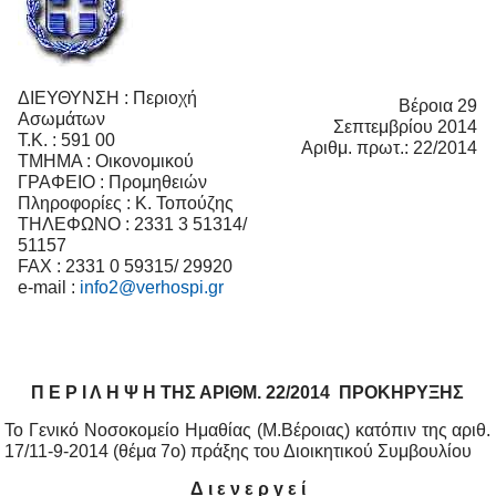
ΔΙΕΥΘΥΝΣΗ : Περιοχή
Βέροια 29
Ασωμάτων
Σεπτεμβρίου 2014
Τ.Κ. : 591 00
Αριθμ. πρωτ.: 22/2014
ΤΜΗΜΑ : Οικονομικού
ΓΡΑΦΕΙΟ : Προμηθειών
Πληροφορίες : Κ. Τοπούζης
ΤΗΛΕΦΩΝΟ : 2331 3 51314/
51157
FAX : 2331 0 59315/ 29920
e-mail :
info2@verhospi.gr
Π Ε Ρ Ι Λ Η Ψ Η ΤΗΣ ΑΡΙΘΜ. 22/2014 ΠΡΟΚΗΡΥΞΗΣ
Το Γενικό Νοσοκομείο Ημαθίας (Μ.Βέροιας) κατόπιν της αριθ.
17/11-9-2014 (θέμα 7ο) πράξης του Διοικητικού Συμβουλίου
Δ ι ε ν ε ρ γ ε ί