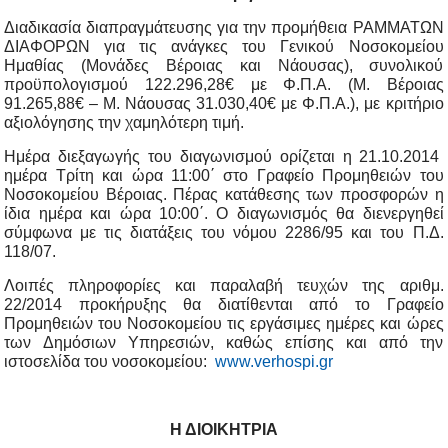
Διαδικασία διαπραγμάτευσης για την προμήθεια ΡΑΜΜΑΤΩΝ
ΔΙΑΦΟΡΩΝ για τις ανάγκες του Γενικού Νοσοκομείου
Ημαθίας (Μονάδες Βέροιας και Νάουσας), συνολικού
προϋπολογισμού 122.296,28€ με Φ.Π.Α. (Μ. Βέροιας
91.265,88€ – Μ. Νάουσας 31.030,40€ με Φ.Π.Α.), με κριτήριο
αξιολόγησης την χαμηλότερη τιμή.
Ημέρα διεξαγωγής του διαγωνισμού ορίζεται η 21.10.2014
ημέρα Τρίτη και ώρα 11:00΄ στο Γραφείο Προμηθειών του
Νοσοκομείου Βέροιας. Πέρας κατάθεσης των προσφορών η
ίδια ημέρα και ώρα 10:00΄. Ο διαγωνισμός θα διενεργηθεί
σύμφωνα με τις διατάξεις του νόμου 2286/95 και του Π.Δ.
118/07.
Λοιπές πληροφορίες και παραλαβή τευχών της αριθμ.
22/2014 προκήρυξης θα διατίθενται από το Γραφείο
Προμηθειών του Νοσοκομείου τις εργάσιμες ημέρες και ώρες
των Δημόσιων Υπηρεσιών, καθώς επίσης και από την
ιστοσελίδα του νοσοκομείου:
www.verhospi.gr
Η ΔΙΟΙΚΗΤΡΙΑ