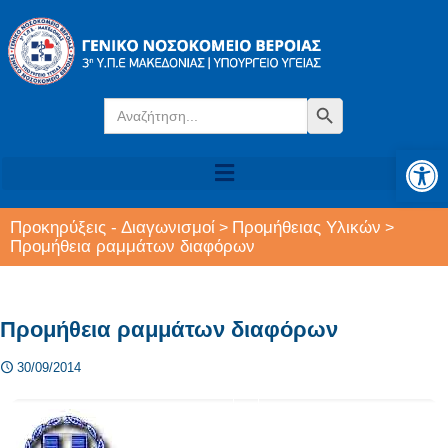
Search
Search Button
for:
Αν
Προκηρύξεις - Διαγωνισμοί
Προμήθειας Υλικών
>
>
Προμήθεια ραμμάτων διαφόρων
Προμήθεια ραμμάτων διαφόρων
30/09/2014