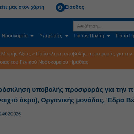
είτε μας στον χάρτη
Είσοδος
Search
for:
Νοσοκομείο
Υπηρεσίες
Για τον Πολίτη
Για το 
 Μικρής Αξίας
Πρόσκληση υποβολής προσφοράς για την πρ
>
οιας του Γενικού Νοσοκομείου Ημαθίας
ρόσκληση υποβολής προσφοράς για την προ
νοιχτό άκρο), Οργανικής μονάδας, Έδρα Βέ
24/02/2026