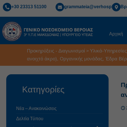
+30 23313 51100
grammateia@verhospi.gr
Βρ
Αρχική
Προκηρύξεις - Διαγωνισμοί
Υλικά-Υπηρεσίες
>
ανοιχτό άκρο), Οργανικής μονάδας, Έδρα Βέρ
Π
Κατηγορίες
α
Νέα – Ανακοινώσεις
Δελτία Τύπου