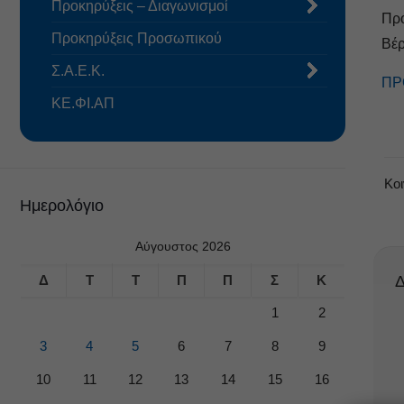
Προκηρύξεις – Διαγωνισμοί
Πρό
Προκηρύξεις Προσωπικού
Βέρ
Σ.Α.Ε.Κ.
ΠΡ
ΚΕ.ΦΙ.ΑΠ
Κο
Ημερολόγιο
Αύγουστος 2026
Δ
Τ
Τ
Π
Π
Σ
Κ
Δ
1
2
3
4
5
6
7
8
9
10
11
12
13
14
15
16