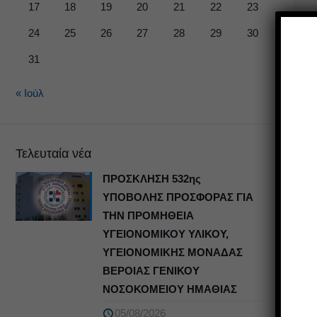
17
18
19
20
21
22
23
24
25
26
27
28
29
30
31
« Ιούλ
Τελευταία νέα
ΠΡΟΣΚΛΗΣΗ 532ης
ΥΠΟΒΟΛΗΣ ΠΡΟΣΦΟΡΑΣ ΓΙΑ
ΤΗΝ ΠΡΟΜΗΘΕΙΑ
ΥΓΕΙΟΝΟΜΙΚΟΥ ΥΛΙΚΟΥ,
ΥΓΕΙΟΝΟΜΙΚΗΣ ΜΟΝΑΔΑΣ
ΒΕΡΟΙΑΣ ΓΕΝΙΚΟΥ
ΝΟΣΟΚΟΜΕΙΟΥ ΗΜΑΘΙΑΣ
05/08/2026