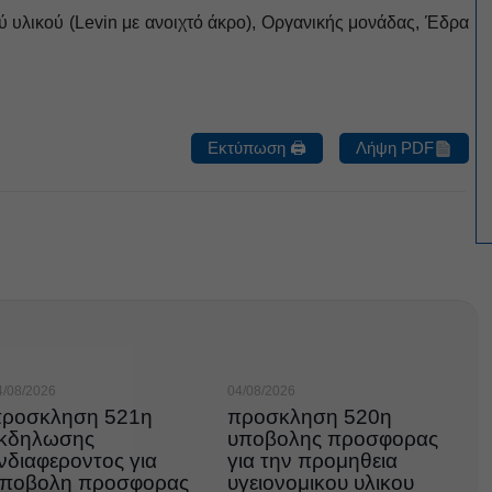
υλικού (Levin με ανοιχτό άκρο), Οργανικής μονάδας, Έδρα
Εκτύπωση 🖨
Λήψη PDF
4/08/2026
04/08/2026
ροσκληση 521η
προσκληση 520η
κδηλωσης
υποβολης προσφορας
νδιαφεροντος για
για την προμηθεια
ποβολη προσφορας
υγειονομικου υλικου