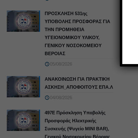
ΠΡΟΣΚΛΗΣΗ 531ης
ΥΠΟΒΟΛΗΣ ΠΡΟΣΦΟΡΑΣ ΓΙΑ
ΤΗΝ ΠΡΟΜΗΘΕΙΑ
ΥΓΕΙΟΝΟΜΙΚΟΥ ΥΛΙΚΟΥ,
ΓΕΝΙΚΟΥ ΝΟΣΟΚΟΜΕΙΟΥ
ΒΕΡΟΙΑΣ
05/08/2026
ΑΝΑΚΟΙΝΩΣΗ ΓΙΑ ΠΡΑΚΤΙΚΗ
ΑΣΚΗΣΗ_ΑΠΟΦΟΙΤΟΥΣ ΕΠΑ.Λ
04/08/2026
497Ε Πρόσκληση Υποβολής
Προσφοράς Ηλεκτρικής
Συσκευής (Ψυγείο MINI BAR),
Γενικού Νοσοκομείου Βέροιας