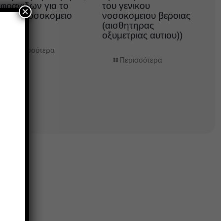
φραγιδων για το
του γενικου
×
ενικο νοσοκομειο
νοσοκομειου βεροιας
εροιας
(αισθητηρας
οξυμετριας αυτιου))
Περισσότερα
Περισσότερα