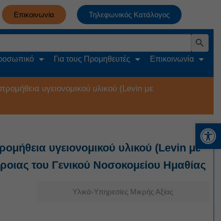
Επικοινωνία
Τηλεφωνικός Κατάλογος
Search Button
Προσωπικό
Για τους Προμηθευτές
Επικοινωνία
ομήθεια υγειονομικού υλικού (Levin με
Αν
μήθεια υγειονομικού υλικού (Levin με
ροιας του Γενικού Νοσοκομείου Ημαθίας
Υλικά-Υπηρεσίες Μικρής Αξίας