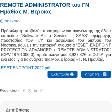
REMOTE ADMINISTRATOR του ΓΝ
Ημαθίας Μ. Βέροιας
28/03/2022
Πρόσκληση υποβολής προσφορών για ανανέωσης της άδεια
επιπέδου “Software As a Service – SAAS” εφαρμογής
προστασίας των Η/Υ και ασφάλειας του δικτύου του
Νοσοκομείου, με την εμπορική ονομασία “ESET ENDPOINT
PROTECTION ADVANCED + REMOTE ADMINISTRATOR”
(CPV:48761000-0), προϋπολογισμού 3,927,82€ με Φ.Π.Α. για
ένα έτος, για τις ανάγκες της Μον. Βέροιας – Γ. Ν. Ημαθίας.
ESET ENDPOINT 2022.pdf
Εκτύπωση 🖨
Λήψη PDF
Κοινοποίηση
Δείτε Επίσης