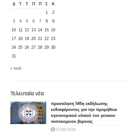
Δ
Τ
Τ
Π
Π
Σ
Κ
1
2
3
4
5
6
7
8
9
10
11
12
13
14
15
16
17
18
19
20
21
22
23
24
25
26
27
28
29
30
31
« Ιούλ
Τελευταία νέα
προσκληση 545η εκδήλωσης
ενδιαφέροντος για την προμήθεια
υγειονομικού υλικού του γενικου
νοσοκομειου βεροιας
07/08/2026