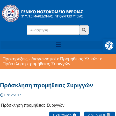
Search
Search Button
for:
Αν
Προκηρύξεις - Διαγωνισμοί
Προμήθειας Υλικών
>
>
Πρόσκληση προμήθειας Συριγγών
Πρόσκληση προμήθειας Συριγγών
07/12/2017
Πρόσκληση προμήθειας Συριγγών
Εκτύπωση 🖨
Λήψη PDF