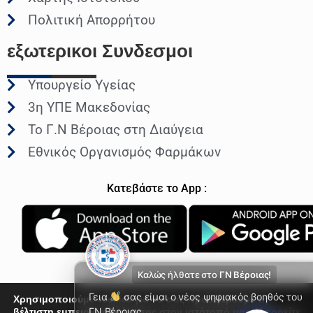
Πολιτική Απορρήτου
εξωτερικοι
Συνδεσμοι
Υπουργείο Υγείας
3η ΥΠΕ Μακεδονίας
Το Γ.Ν Βέροιας στη Διαύγεια
Εθνικός Οργανισμός Φαρμάκων
Κατεβάστε το App :
Καλώς ήλθατε στο
ΓΝ Βέροιας!
Γεια
σας είμαι ο νέος ψηφιακός βοηθός του
Χρησιμοποιούμε cookies για να σας προσφέρουμε τη
βέλτιστη εμπειρία πλοήγησης στον ιστότοπό μας. Μπορείτε
ΓΝ Βέροιας