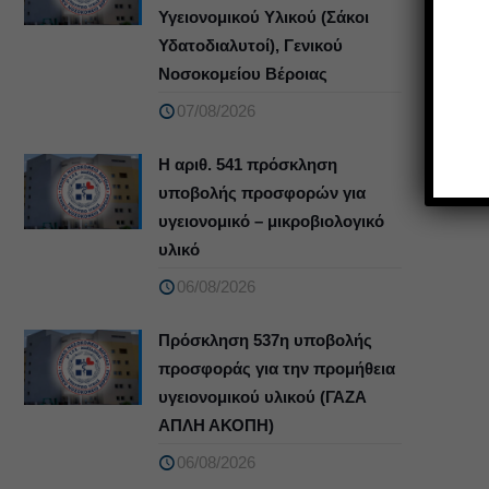
Υγειονομικού Υλικού (Σάκοι
Υδατοδιαλυτοί), Γενικού
Νοσοκομείου Βέροιας
07/08/2026
Η αριθ. 541 πρόσκληση
υποβολής προσφορών για
υγειονομικό – μικροβιολογικό
υλικό
06/08/2026
Πρόσκληση 537η υποβολής
προσφοράς για την προμήθεια
υγειονομικού υλικού (ΓΑΖΑ
ΑΠΛΗ ΑΚΟΠΗ)
06/08/2026