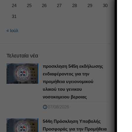
24
25
26
27
28
29
30
31
« Ιούλ
Τελευταία νέα
προσκληση 545η εκδήλωσης
ενδιαφέροντος για την
προμήθεια υγειονομικού
υλικού του γενικου
νοσοκομειου βεροιας
07/08/2026
544η Πρόσκληση Υποβολής
Προσφοράς για την Προμήθεια