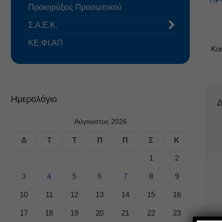
ΠΡ
Προκηρύξεις Προσωπικού
Σ.Α.Ε.Κ.
ΚΕ.ΦΙ.ΑΠ
Κο
Ημερολόγιο
Δ
Αύγουστος 2026
Δ
Τ
Τ
Π
Π
Σ
Κ
1
2
3
4
5
6
7
8
9
10
11
12
13
14
15
16
17
18
19
20
21
22
23