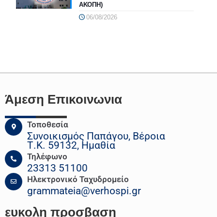
ΑΚΟΠΗ)
06/08/2026
Άμεση Επικοινωνια
Τοποθεσία
Συνοικισμός Παπάγου, Βέροια
Τ.Κ. 59132, Ημαθία
Τηλέφωνο
23313 51100
Ηλεκτρονικό Ταχυδρομείο
grammateia@verhospi.gr
ευκολη
προσβαση