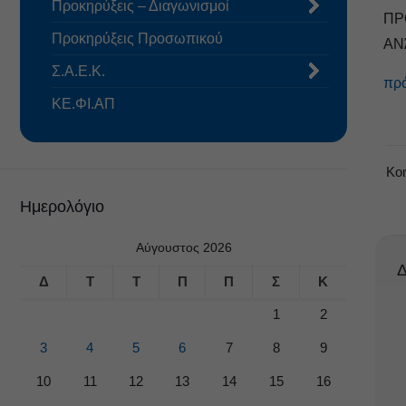
Προκηρύξεις – Διαγωνισμοί
ΠΡ
Προκηρύξεις Προσωπικού
ΑΝ
Σ.Α.Ε.Κ.
πρό
ΚΕ.ΦΙ.ΑΠ
Κο
Ημερολόγιο
Αύγουστος 2026
Δ
Δ
Τ
Τ
Π
Π
Σ
Κ
1
2
3
4
5
6
7
8
9
10
11
12
13
14
15
16