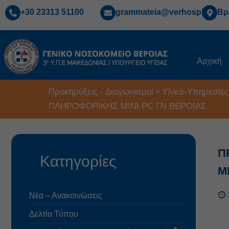
+30 23313 51100
grammateia@verhospi.gr
Βρ
Αρχική
Προκηρύξεις - Διαγωνισμοί
Υλικά-Υπηρεσίες
>
ΠΛΗΡΟΦΟΡΙΚΗΣ MINI PC ΓΝ ΒΕΡΟΙΑΣ
Π
Κατηγορίες
M
Νέα – Ανακοινώσεις
Δελτία Τύπου