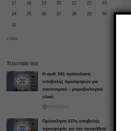
17
18
19
20
21
22
23
24
25
26
27
28
29
30
31
« Ιούλ
Τελευταία νέα
Η αριθ. 541 πρόσκληση
υποβολής προσφορών για
υγειονομικό – μικροβιολογικό
υλικό
06/08/2026
Πρόσκληση 537η υποβολής
προσφοράς για την προμήθεια