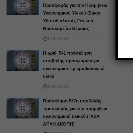
Προσφοράς για την Προμήθεια
Υγειονομικού Υλικού (Σάκοι
Υδατοδιαλυτοί), Γενικού
Νοσοκομείου Βέροιας
07/08/2026
Η αριθ. 541 πρόσκληση
υποβολής προσφορών για
υγειονομικό – μικροβιολογικό
υλικό
06/08/2026
Πρόσκληση 537η υποβολής
προσφοράς για την προμήθεια
υγειονομικού υλικού (ΓΑΖΑ
ΑΠΛΗ ΑΚΟΠΗ)