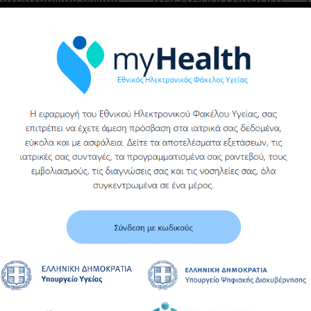
του γενικου
νοσοκομειου βεροιας
Υ
Περισσότερα
Περισσότερα