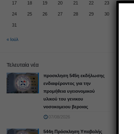
17
18
19
20
21
22
23
24
25
26
27
28
29
30
31
« Ιούλ
Τελευταία νέα
προσκληση 545η εκδήλωσης
ενδιαφέροντος για την
προμήθεια υγειονομικού
υλικού του γενικου
νοσοκομειου βεροιας
07/08/2026
544η Πρόσκληση Υποβολής