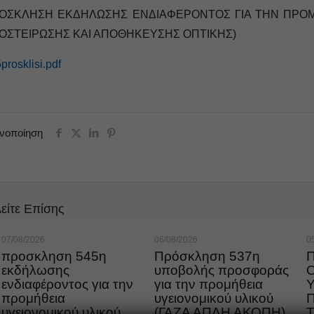
ΟΣΚΛΗΣΗ ΕΚΔΗΛΩΣΗΣ ΕΝΔΙΑΦΕΡΟΝΤΟΣ ΓΙΑ ΤΗΝ ΠΡΟΜΗ
ΟΣΤΕΙΡΩΣΗΣ ΚΑΙ ΑΠΟΘΗΚΕΥΣΗΣ ΟΠΤΙΚΗΣ)
prosklisi.pdf
ινοποίηση
είτε Επίσης
07/08/2026
06/08/2026
0
προσκληση 545η
Πρόσκληση 537η
εκδήλωσης
υποβολής προσφοράς
ενδιαφέροντος για την
για την προμήθεια
προμήθεια
υγειονομικού υλικού
υγειονομικού υλικού
(ΓΑΖΑ ΑΠΛΗ ΑΚΟΠΗ)