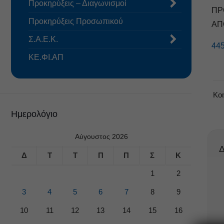
Προκηρύξεις – Διαγωνισμοί
ΠΡ
Προκηρύξεις Προσωπικού
ΑΠ
Σ.Α.Ε.Κ.
445
ΚΕ.ΦΙ.ΑΠ
Κο
Ημερολόγιο
Αύγουστος 2026
Δ
Δ
Τ
Τ
Π
Π
Σ
Κ
1
2
3
4
5
6
7
8
9
10
11
12
13
14
15
16