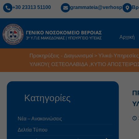
+30 23313 51100
grammateia@verhospi.gr
Βρ
Αρχική
Προκηρύξεις - Διαγωνισμοί
Υλικά-Υπηρεσίες
>
ΥΛΙΚΟΥ( ΟΣΤΕΟΛΑΒΙΔΑ ,ΚΥΤΙΟ ΑΠΟΣΤΕΙΡ
Π
Κατηγορίες
Υ
Νέα – Ανακοινώσεις
Δελτία Τύπου