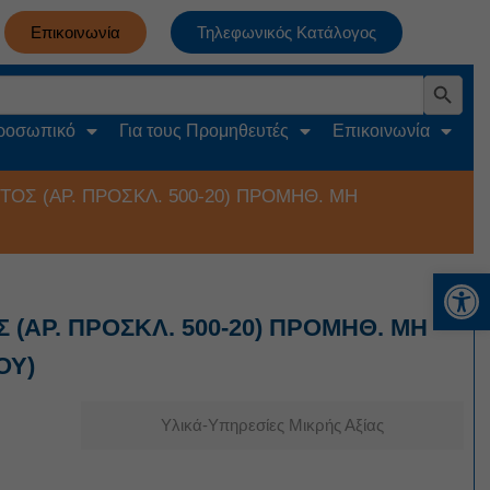
Επικοινωνία
Τηλεφωνικός Κατάλογος
Search Button
Προσωπικό
Για τους Προμηθευτές
Επικοινωνία
Σ (ΑΡ. ΠΡΟΣΚΛ. 500-20) ΠΡΟΜΗΘ. ΜΗ
Αν
ΑΡ. ΠΡΟΣΚΛ. 500-20) ΠΡΟΜΗΘ. ΜΗ
ΟΥ)
Υλικά-Υπηρεσίες Μικρής Αξίας