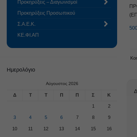
Προκηρύξεις – Διαγωνισμοί
ΠΡ
Προκηρύξεις Προσωπικού
(Ε
Σ.Α.Ε.Κ.
50
ΚΕ.ΦΙ.ΑΠ
Κο
Ημερολόγιο
Αύγουστος 2026
Δ
Δ
Τ
Τ
Π
Π
Σ
Κ
1
2
3
4
5
6
7
8
9
10
11
12
13
14
15
16