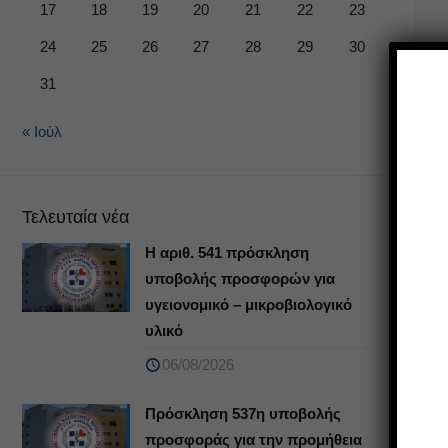
17
18
19
20
21
22
23
24
25
26
27
28
29
30
31
« Ιούλ
Τελευταία νέα
Η αριθ. 541 πρόσκληση
υποβολής προσφορών για
υγειονομικό – μικροβιολογικό
υλικό
06/08/2026
Πρόσκληση 537η υποβολής
προσφοράς για την προμήθεια