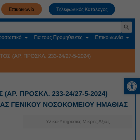
Επικοινωνία
Τηλεφωνικός Κατάλογος
Search Button
Προσωπικό
Για τους Προμηθευτές
Επικοινωνία
 (ΑΡ. ΠΡΟΣΚΛ. 233-24/27-5-2024)
Αν
Ρ. ΠΡΟΣΚΛ. 233-24/27-5-2024)
ΟΙΑΣ ΓΕΝΙΚΟΥ ΝΟΣΟΚΟΜΕΙΟΥ ΗΜΑΘΙΑΣ
Υλικά-Υπηρεσίες Μικρής Αξίας