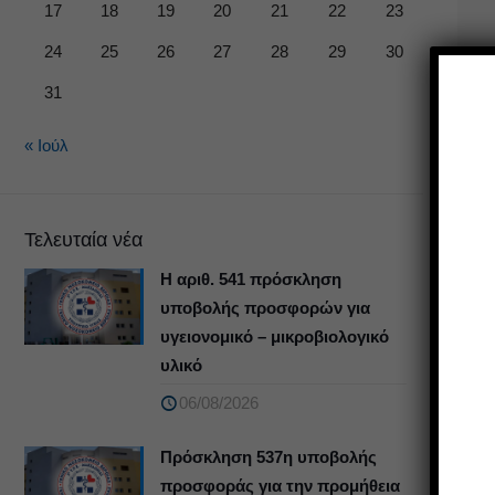
17
18
19
20
21
22
23
24
25
26
27
28
29
30
31
« Ιούλ
Τελευταία νέα
Η αριθ. 541 πρόσκληση
υποβολής προσφορών για
υγειονομικό – μικροβιολογικό
υλικό
06/08/2026
Πρόσκληση 537η υποβολής
προσφοράς για την προμήθεια