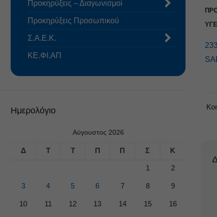
Προκηρύξεις – Διαγωνισμοί
ΠΡΟ
Προκηρύξεις Προσωπικού
ΥΓΕ
Σ.Α.Ε.Κ.
23
ΚΕ.ΦΙ.ΑΠ
SA
Κο
Ημερολόγιο
Αύγουστος 2026
Δ
Τ
Τ
Π
Π
Σ
Κ
Δ
1
2
3
4
5
6
7
8
9
10
11
12
13
14
15
16