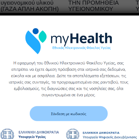
υγειονομικού υλικού
ΤΗΝ ΠΡΟΜΗΘΕΙΑ
(ΓΑΖΑ ΑΠΛΗ ΑΚΟΠΗ)
ΥΓΕΙΟΝΟΜΙΚΟΥ
ΥΛΙΚΟΥ,
Υ
ΥΓΕΙΟΝΟΜΙΚΗΣ
Περισσότερα
ΜΟΝΑΔΑΣ ΒΕΡΟΙΑΣ
ΓΕΝΙΚΟΥ
ΝΟΣΟΚΟΜΕΙΟΥ
ΗΜΑΘΙΑΣ
Περισσότερα