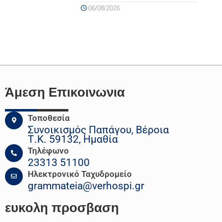
06/08/2026
Άμεση Επικοινωνια
Τοποθεσία
Συνοικισμός Παπάγου, Βέροια
Τ.Κ. 59132, Ημαθία
Τηλέφωνο
23313 51100
Ηλεκτρονικό Ταχυδρομείο
grammateia@verhospi.gr
ευκολη
προσβαση