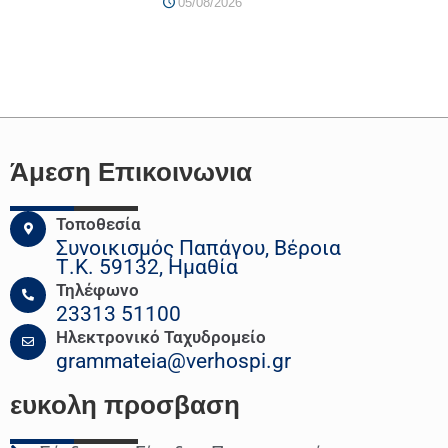
05/08/2026
Άμεση Επικοινωνια
Τοποθεσία
Συνοικισμός Παπάγου, Βέροια
Τ.Κ. 59132, Ημαθία
Τηλέφωνο
23313 51100
Ηλεκτρονικό Ταχυδρομείο
grammateia@verhospi.gr
ευκολη
προσβαση