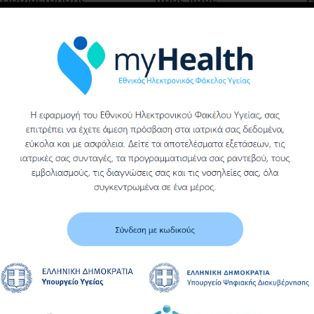
προσωπικού με
ενδιαφερόμενο για την
παραχώρηση
παροχή υπηρεσιών
συνοδού εξοπλισμού
Ετήσιας συντήρηση
ψυκτών, αντλιών
θερμότητας και
Περισσότερα
κεντρικών
κλιματιστικών
Περισσότερα
Τ