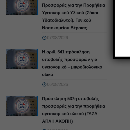
Προσφοράς για την Προμήθεια
Υγειονομικού Υλικού (Σάκοι
Υδατοδιαλυτοί), Γενικού
Νοσοκομείου Βέροιας
07/08/2026
Η αριθ. 541 πρόσκληση
υποβολής προσφορών για
υγειονομικό – μικροβιολογικό
υλικό
06/08/2026
Πρόσκληση 537η υποβολής
προσφοράς για την προμήθεια
υγειονομικού υλικού (ΓΑΖΑ
ΑΠΛΗ ΑΚΟΠΗ)