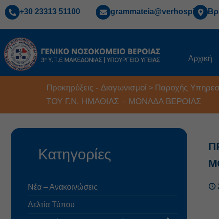
+30 23313 51100
grammateia@verhospi.gr
Βρ
Αρχική
Προκηρύξεις - Διαγωνισμοί
Παροχής Υπηρεσ
>
ΤΟΥ Γ.Ν. ΗΜΑΘΙΑΣ – ΜΟΝΑΔΑ ΒΕΡΟΙΑΣ
Π
Κατηγορίες
Μ
Νέα – Ανακοινώσεις
Δελτία Τύπου