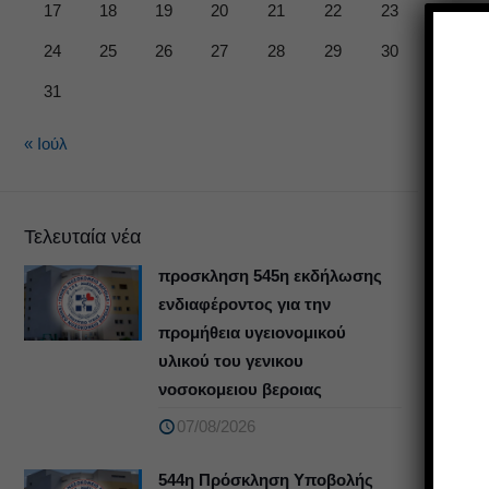
17
18
19
20
21
22
23
24
25
26
27
28
29
30
31
« Ιούλ
Τελευταία νέα
προσκληση 545η εκδήλωσης
ενδιαφέροντος για την
προμήθεια υγειονομικού
υλικού του γενικου
νοσοκομειου βεροιας
07/08/2026
544η Πρόσκληση Υποβολής