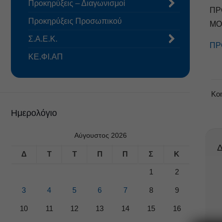
Προκηρύξεις – Διαγωνισμοί
ΠΡ
Προκηρύξεις Προσωπικού
ΜΟ
Σ.Α.Ε.Κ.
ΠΡ
ΚΕ.ΦΙ.ΑΠ
Κο
Ημερολόγιο
Αύγουστος 2026
Δ
Δ
Τ
Τ
Π
Π
Σ
Κ
1
2
3
4
5
6
7
8
9
10
11
12
13
14
15
16