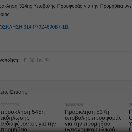
σκληση 314ης Υποβολής Προσφοράς για την Προμήθεια υγειον
οιας
ΟΣΚΛΗΣΗ 314 Ρ79Ζ4690Β7-1Ι1
ινοποίηση
είτε Επίσης
07/08/2026
06/08/2026
0
προσκληση 545η
Πρόσκληση 537η
εκδήλωσης
υποβολής προσφοράς
ενδιαφέροντος για την
για την προμήθεια
προμήθεια
υγειονομικού υλικού