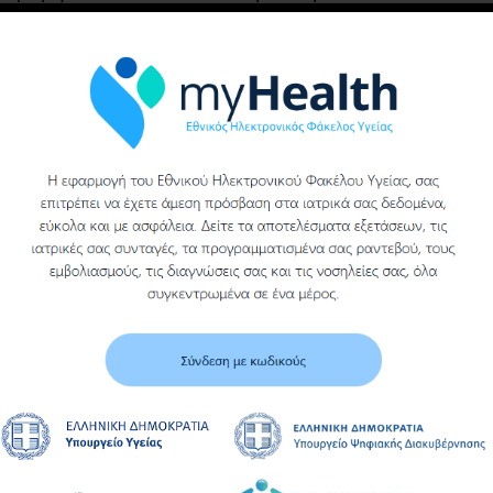
υγειονομικού υλικού
(ΓΑΖΑ ΑΠΛΗ ΑΚΟΠΗ)
του γενικου
νοσοκομειου βεροιας
Υ
Περισσότερα
Περισσότερα