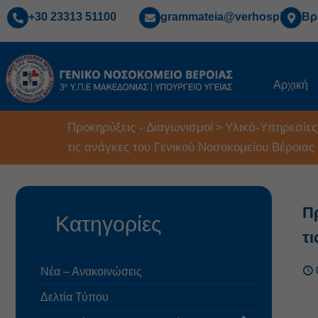
+30 23313 51100
grammateia@verhospi.gr
Βρ
Αρχική
Προκηρύξεις - Διαγωνισμοί
Υλικά-Υπηρεσίες
>
τις ανάγκες του Γενικού Νοσοκομείου Βέροιας
Π
Κατηγορίες
τ
Νέα – Ανακοινώσεις
Δελτία Τύπου