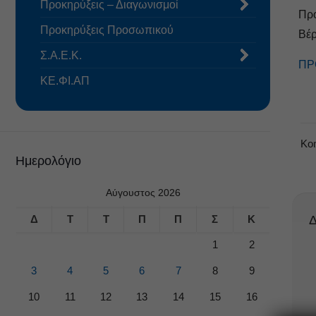
Προκηρύξεις – Διαγωνισμοί
Πρό
Προκηρύξεις Προσωπικού
Βέρ
Σ.Α.Ε.Κ.
ΠΡ
ΚΕ.ΦΙ.ΑΠ
Κο
Ημερολόγιο
Αύγουστος 2026
Δ
Τ
Τ
Π
Π
Σ
Κ
Δ
1
2
3
4
5
6
7
8
9
10
11
12
13
14
15
16