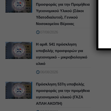
Προσφοράς για την Προμήθεια
Υγειονομικού Υλικού (Σάκοι
Υδατοδιαλυτοί), Γενικού
Νοσοκομείου Βέροιας
07/08/2026
Η αριθ. 541 πρόσκληση
υποβολής προσφορών για
υγειονομικό – μικροβιολογικό
υλικό
06/08/2026
Πρόσκληση 537η υποβολής
προσφοράς για την προμήθεια
υγειονομικού υλικού (ΓΑΖΑ
ΑΠΛΗ ΑΚΟΠΗ)