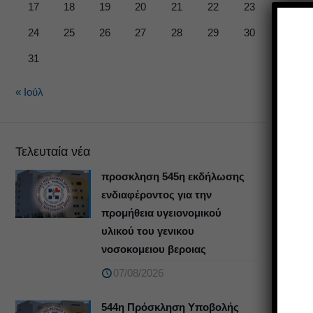
17
18
19
20
21
22
23
24
25
26
27
28
29
30
31
« Ιούλ
Τελευταία νέα
προσκληση 545η εκδήλωσης
ενδιαφέροντος για την
προμήθεια υγειονομικού
υλικού του γενικου
νοσοκομειου βεροιας
07/08/2026
544η Πρόσκληση Υποβολής