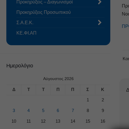
Προκηρύξεις – Διαγωνισμοί
Πρ
Προκηρύξεις Προσωπικού
Νοσ
Σ.Α.Ε.Κ.
ΠΡ
ΚΕ.ΦΙ.ΑΠ
Κο
Ημερολόγιο
Αύγουστος 2026
Δ
Τ
Τ
Π
Π
Σ
Κ
Δ
1
2
3
4
5
6
7
8
9
10
11
12
13
14
15
16