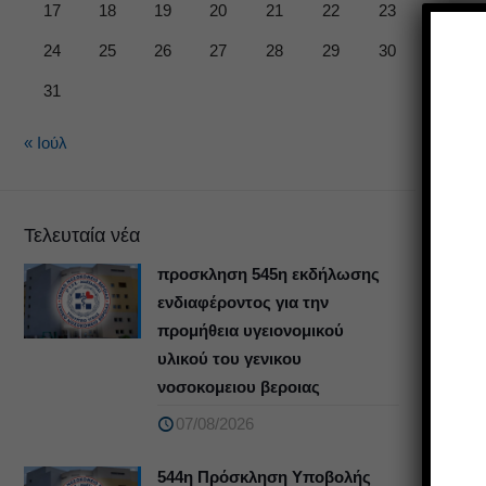
17
18
19
20
21
22
23
24
25
26
27
28
29
30
31
« Ιούλ
Τελευταία νέα
προσκληση 545η εκδήλωσης
ενδιαφέροντος για την
προμήθεια υγειονομικού
υλικού του γενικου
νοσοκομειου βεροιας
07/08/2026
544η Πρόσκληση Υποβολής