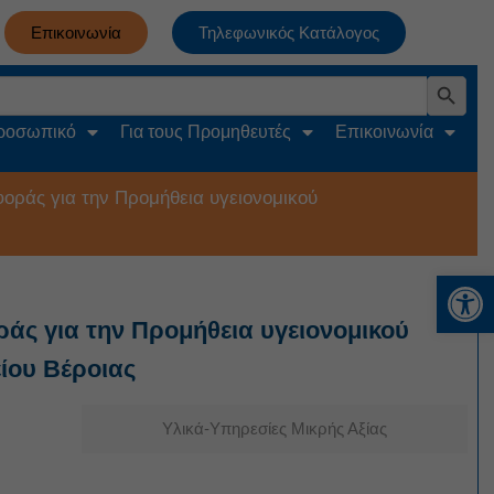
Επικοινωνία
Τηλεφωνικός Κατάλογος
Search Button
Προσωπικό
Για τους Προμηθευτές
Επικοινωνία
άς για την Προμήθεια υγειονομικού
Αν
 για την Προμήθεια υγειονομικού
είου Βέροιας
Υλικά-Υπηρεσίες Μικρής Αξίας