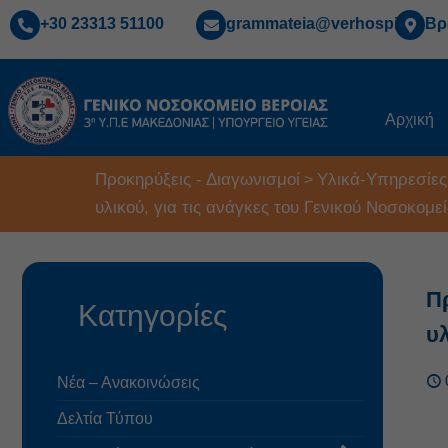
+30 23313 51100
grammateia@verhospi.gr
Βρ
Αρχική
Προκηρύξεις - Διαγωνισμοί
Υλικά-Υπηρεσίες
>
υλικού, για τις ανάγκες του Γενικού Νοσοκομε
Π
Κατηγορίες
υλ
Νέα – Ανακοινώσεις
Δελτία Τύπου