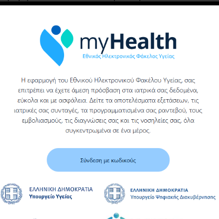
υγειονομικού υλικού
(ΓΑΖΑ ΑΠΛΗ ΑΚΟΠΗ)
του γενικου
νοσοκομειου βεροιας
Υ
Περισσότερα
Περισσότερα