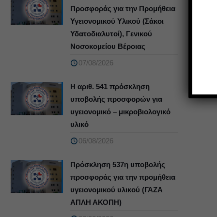
Προσφοράς για την Προμήθεια
Υγειονομικού Υλικού (Σάκοι
Υδατοδιαλυτοί), Γενικού
Νοσοκομείου Βέροιας
07/08/2026
Η αριθ. 541 πρόσκληση
υποβολής προσφορών για
υγειονομικό – μικροβιολογικό
υλικό
06/08/2026
Πρόσκληση 537η υποβολής
προσφοράς για την προμήθεια
υγειονομικού υλικού (ΓΑΖΑ
ΑΠΛΗ ΑΚΟΠΗ)