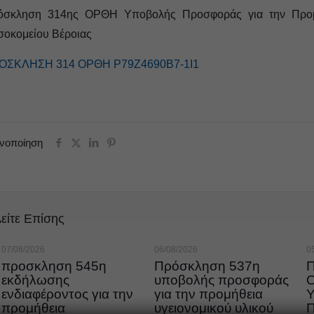
όσκληση 314ης ΟΡΘΗ Υποβολής Προσφοράς για την Προμήθε
οκομείου Βέροιας
ΟΣΚΛΗΣΗ 314 ΟΡΘΗ Ρ79Ζ4690Β7-1Ι1
ινοποίηση
είτε Επίσης
07/08/2026
06/08/2026
0
προσκληση 545η
Πρόσκληση 537η
εκδήλωσης
υποβολής προσφοράς
ενδιαφέροντος για την
για την προμήθεια
προμήθεια
υγειονομικού υλικού