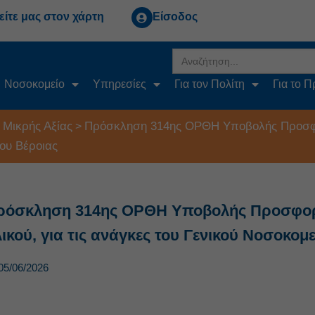
είτε μας στον χάρτη
Είσοδος
Search
for:
Νοσοκομείο
Υπηρεσίες
Για τον Πολίτη
Για το 
 Μικρής Αξίας
Πρόσκληση 314ης ΟΡΘΗ Υποβολής Προσφορ
>
ίου Βέροιας
ρόσκληση 314ης ΟΡΘΗ Υποβολής Προσφοράς
ικού, για τις ανάγκες του Γενικού Νοσοκομ
05/06/2026