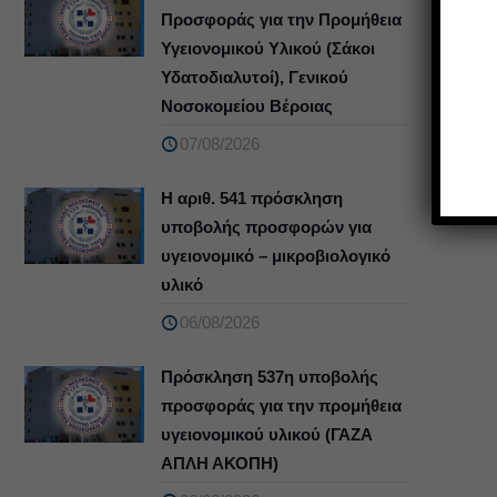
Προσφοράς για την Προμήθεια
Υγειονομικού Υλικού (Σάκοι
Υδατοδιαλυτοί), Γενικού
Νοσοκομείου Βέροιας
07/08/2026
Η αριθ. 541 πρόσκληση
υποβολής προσφορών για
υγειονομικό – μικροβιολογικό
υλικό
06/08/2026
Πρόσκληση 537η υποβολής
προσφοράς για την προμήθεια
υγειονομικού υλικού (ΓΑΖΑ
ΑΠΛΗ ΑΚΟΠΗ)