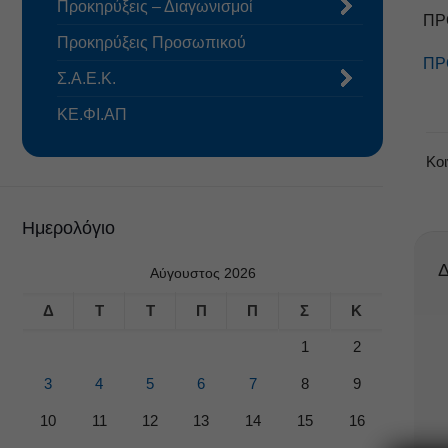
Προκηρύξεις – Διαγωνισμοί
ΠΡ
Προκηρύξεις Προσωπικού
ΠΡ
Σ.Α.Ε.Κ.
ΚΕ.ΦΙ.ΑΠ
Κο
Ημερολόγιο
Δ
Αύγουστος 2026
Δ
Τ
Τ
Π
Π
Σ
Κ
1
2
3
4
5
6
7
8
9
10
11
12
13
14
15
16