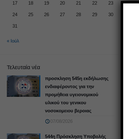
17
18
19
20
21
22
23
24
25
26
27
28
29
30
31
« Ιούλ
Τελευταία νέα
προσκληση 545η εκδήλωσης
ενδιαφέροντος για την
προμήθεια υγειονομικού
υλικού του γενικου
νοσοκομειου βεροιας
07/08/2026
544η Πρόσκληση Υποβολής