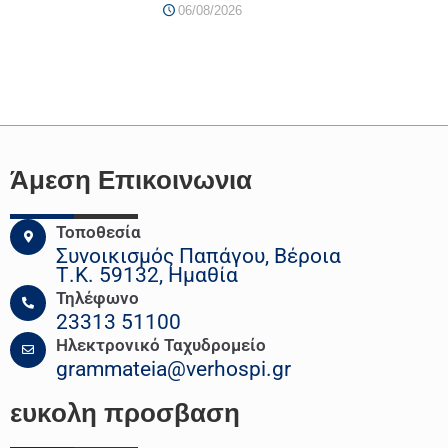
06/08/2026
Άμεση Επικοινωνια
Τοποθεσία
Συνοικισμός Παπάγου, Βέροια
Τ.Κ. 59132, Ημαθία
Τηλέφωνο
23313 51100
Ηλεκτρονικό Ταχυδρομείο
grammateia@verhospi.gr
ευκολη
προσβαση