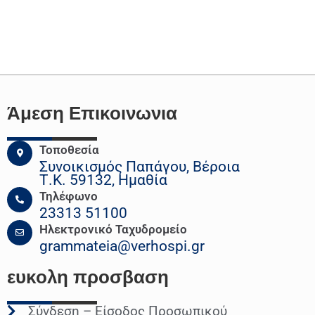
Άμεση Επικοινωνια
Τοποθεσία
Συνοικισμός Παπάγου, Βέροια
Τ.Κ. 59132, Ημαθία
Τηλέφωνο
23313 51100
Ηλεκτρονικό Ταχυδρομείο
grammateia@verhospi.gr
ευκολη
προσβαση
Σύνδεση – Είσοδος Προσωπικού